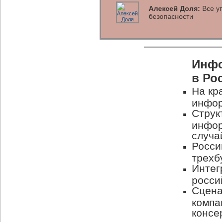
Алексей Доля:
Все уп
безопасности
Инфо
в Ро
На кр
инфор
Струк
инфор
случа
Росси
трехб
Интег
росси
Сцена
компа
консе