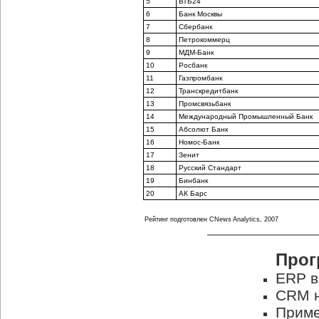
5
ВТБ24
6
Банк Москвы
7
Сбербанк
8
Петрокоммерц
9
МДМ-Банк
10
Росбанк
11
Газпромбанк
12
Транскредитбанк
13
Промсвязьбанк
14
Международный Промышленный Банк
15
Абсолют Банк
16
Номос-Банк
17
Зенит
18
Русский Стандарт
19
Бинбанк
20
АК Барс
Рейтинг подготовлен CNews Analytics, 2007
Прог
ERP в
CRM н
Приме