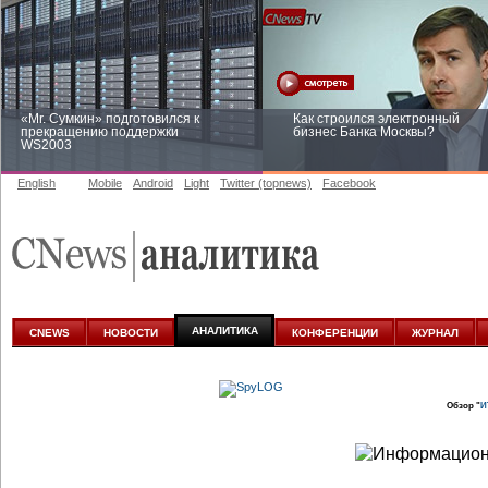
«Mr. Сумкин» подготовился к
Как строился электронный
прекращению поддержки
бизнес Банка Москвы?
WS2003
English
Mobile
Android
Light
Twitter (topnews)
Facebook
Заоблачная оптимизация: как
Рейтинг CNewsInfrastructure 20
Faberlic изменил подход к
приглашаем участвовать
аналитике
АНАЛИТИКА
CNEWS
НОВОСТИ
КОНФЕРЕНЦИИ
ЖУРНАЛ
Обзор "
И