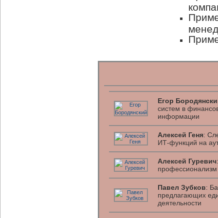
компа
Приме
мене
Приме
Егор Бородянски
систем в финансо
информации
Алексей Геня
: Сл
ИТ-функций на ау
Алексей Гуревич
профессионализм 
Павел Зубков
: Б
предлагающих еди
деятельности