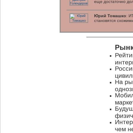
еще достаточно до
Юрий Томашко
: И
становятся схожим
Рынк
Рейти
интер
Росси
цивил
На ры
одноз
Мобил
марке
Будущ
физич
Интер
чем н