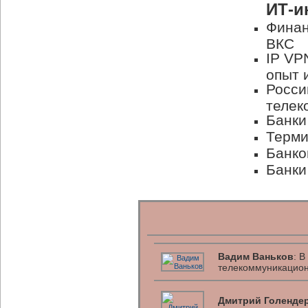
ИТ-и
Финан
ВКС
IP VP
опыт 
Росси
телек
Банки
Терми
Банко
Банки
Вадим Ваньков
: 
телекоммуникацион
Дмитрий Голенде