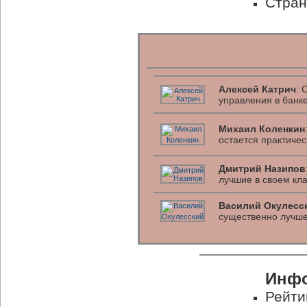
Стран
Алексей Катрич
: 
управления в банк
Михаил Коленкин
остается практиче
Дмитрий Назипов
лучшие в своем кл
Василий Окулесс
существенно лучше
Инфо
Рейти