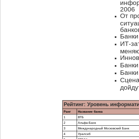
инфор
2006
От пр
ситуа
банко
Банки
ИТ-за
меняю
Иннов
Банки
Банки
Сцена
дойду
Рейтинг: Уровень информати
Ранг
Название банка
1
ВТБ
2
Альфа-Банк
3
Международный Московский Банк
4
Уралсиб