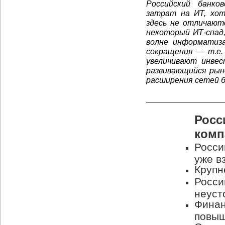
Российский банко
затрат на ИТ, хот
здесь не отличают
некоторый ИТ-спад,
волне информатиза
сокращения — т.е.
увеличивают инвес
развивающийся рын
расширения сетей б
Росс
комп
Росси
уже в
Крупн
Росси
неуст
Финан
повы