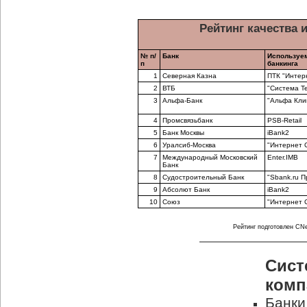
Рейтинг качества 
№ п/
Банк
Используем
п
банкинга
1
Северная Казна
ПТК "Интерн
2
ВТБ
"Система Т
3
Альфа-Банк
"Альфа Кли
4
Промсвязьбанк
PSB-Retail
5
Банк Москвы
iBank2
6
Уралсиб-Москва
"Интернет 
7
Международный Московский
Enter.IMB
Банк
8
Судостроительный Банк
"Sbank.ru П
9
Абсолют Банк
iBank2
10
Союз
"Интернет 
Рейтинг подготовлен CNew
Сист
комп
Банки