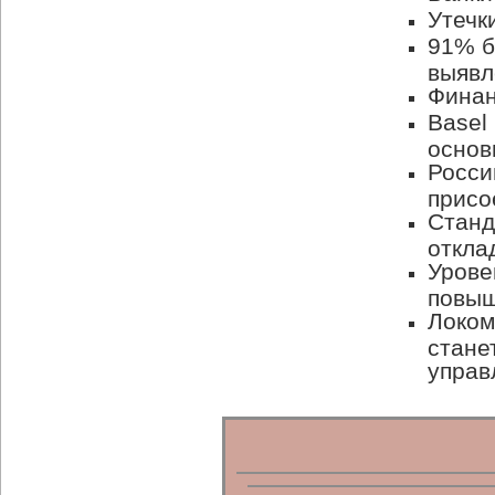
Утечк
91% б
выявл
Финан
Basel
основ
Росси
присое
Станд
откла
Урове
повыш
Локом
стане
управ