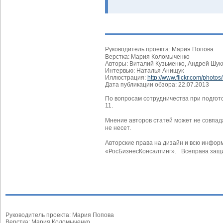
Руководитель проекта: Мария Попова
Верстка: Мария Коломыченко
Авторы: Виталий Кузьменко, Андрей Шук
Интервью: Наталья Анищук
Иллюстрация:
http://www.flickr.com/photo
Дата публикации обзора: 22.07.2013
По вопросам сотрудничества при подгот
11.
Мнение авторов статей может не совпа
не несет.
Авторские права на дизайн и всю инфо
«РосБизнесКонсалтинг». Всеправа защ
Руководитель проекта: Мария Попова
Верстка: Мария Коломыченко