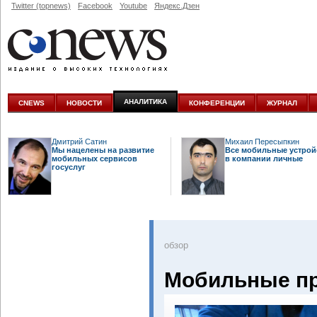
Twitter (topnews)
Facebook
Youtube
Яндекс.Дзен
АНАЛИТИКА
CNEWS
НОВОСТИ
КОНФЕРЕНЦИИ
ЖУРНАЛ
Дмитрий Сатин
Михаил Пересыпкин
Мы нацелены на развитие
Все мобильные устрой
мобильных сервисов
в компании личные
госуслуг
oбзор
Мобильные пр