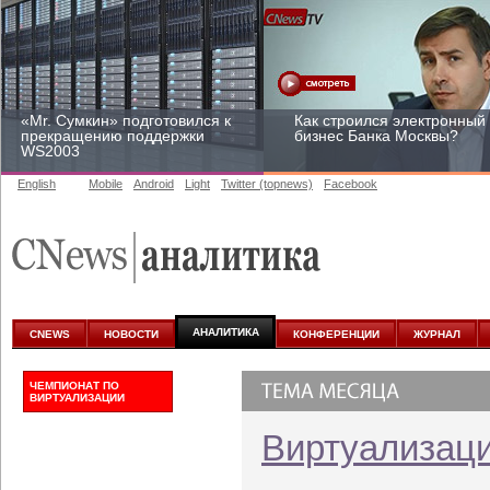
«Mr. Сумкин» подготовился к
Как строился электронный
прекращению поддержки
бизнес Банка Москвы?
WS2003
English
Mobile
Android
Light
Twitter (topnews)
Facebook
Заоблачная оптимизация:
Рейтинг CNewsInfrastructur
как Faberlic изменил подход
2015: приглашаем
к аналитике
участвовать
АНАЛИТИКА
CNEWS
НОВОСТИ
КОНФЕРЕНЦИИ
ЖУРНАЛ
ЧЕМПИОНАТ ПО
ВИРТУАЛИЗАЦИИ
Виртуализац