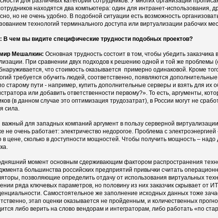
сности для различных категорий сотрудников. У многих организаций прописа
сотрудников находятся два компьютера: один для интранет-использования, др
сно, но не очень удобно. В подобной ситуации есть возможность организов
зованием технологий терминального доступа или виртуализации рабочих мес
 В чем вы видите специфические трудности подобных проектов?
мир Мешалкин:
Основная трудность состоит в том, чтобы убедить заказчика 
лизации. При сравнении двух подходов к решению одной и той же проблемы (
обнаруживается, что стоимость оказывается примерно одинаковой. Кроме тог
огий требуется обучить людей, соответственно, появляются дополнительные 
по старому пути - например, купить дополнительные серверы и взять для их 
стратора или добавить ответственности первому?». То есть, аргументы, кот
иков (в данном случае это оптимизация трудозатрат), в России могут не срабо
я сила.
 важный для западных компаний аргумент в пользу серверной виртуализации
же не очень работает: электричество недорогое. Проблема с электроэнергией 
о в цене, сколько в доступности мощностей. Чтобы получить мощность – надо 
ка.
одняшний момент основным сдерживающим фактором распространения техно
джмента большинства российских предприятий привычки считать операцион
ляторы, позволяющие определить отдачу от использования виртуальных техн
ении ряда ключевых параметров, но половину из них заказчик скрывает от 
енциальности. Самостоятельное же заполнение исходных данных тоже зача
тственно, этап оценки оказывается не пройденным, и количественных прогно
ится либо верить на слово вендорам и интеграторам, либо работать «по стар