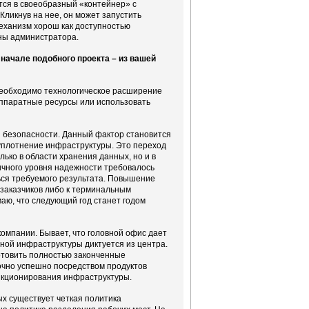
тся в своеобразный «контейнер» с
Кликнув на нее, он может запустить
Механизм хорош как доступностью
оны администратора.
начале подобного проекта – из вашей
 необходимо технологическое расширение
 аппаратные ресурсы или использовать
я безопасности. Данный фактор становится
уплотнение инфраструктуры. Это переход
лько в области хранения данных, но и в
ичного уровня надежности требовалось
ся требуемого результата. Повышение
заказчиков либо к терминальным
маю, что следующий год станет годом
омпании. Бывает, что головной офис дает
ной инфраструктуры диктуется из центра.
отовить полностью законченные
очно успешно посредством продуктов
нкционирования инфраструктуры.
ых существует четкая политика