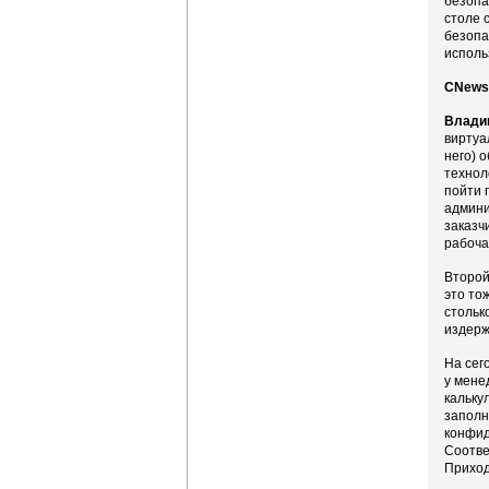
безопа
столе 
безопа
исполь
CNews:
Влади
виртуа
него) 
технол
пойти 
админи
заказч
рабоча
Второй
это то
стольк
издерж
На сег
у мене
кальку
заполн
конфид
Соотве
Приход