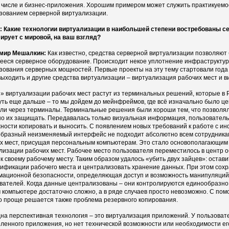
м числе и бизнес-приложения. Хорошим примером может служить практикуемое
зованием серверной виртуализации.
 Какие технологии виртуализации в наибольшей степени востребованы се
ирует с мировой, на ваш взгляд?
мир Мешалкин:
Как известно, средства серверной виртуализации позволяют
еся серверное оборудование. Происходит некое уплотнение инфраструктур
зования серверных мощностей. Первые проекты на эту тему стартовали года д
выходить и другие средства виртуализации – виртуализация рабочих мест и 
» виртуализации рабочих мест растут из терминальных решений, которые в Р
уть еще дальше – то мы дойдем до мейнфреймов, где всё изначально было це
ли через терминалы. Терминальные решения были хороши тем, что позволял
о их защищать. Передавалась только визуальная информация, пользователь м
ности копировать и выносить. С появлением новых требований к работе с ин
бразный неизменяемый интерфейс не подходит абсолютно всем сотрудникам
х мест, присущая персональным компьютерам. Это стало основополагающим
лизации рабочих мест. Рабочее место пользователя переместилось в центр о
 к своему рабочему месту. Таким образом удалось «убить двух зайцев»: оста
ификации рабочего места и централизовать хранение данных. При этом сох
ационной безопасности, определяющая доступ и возможность манипуляций
вателей. Когда данные централизованы – они контролируются единообразно, 
 компьютере достаточно сложно, а в ряде случаев просто невозможно. С п
о проще решается также проблема резервного копирования.
на перспективная технология – это виртуализация приложений. У пользовате
ленного приложения, но нет технической возможности или необходимости его