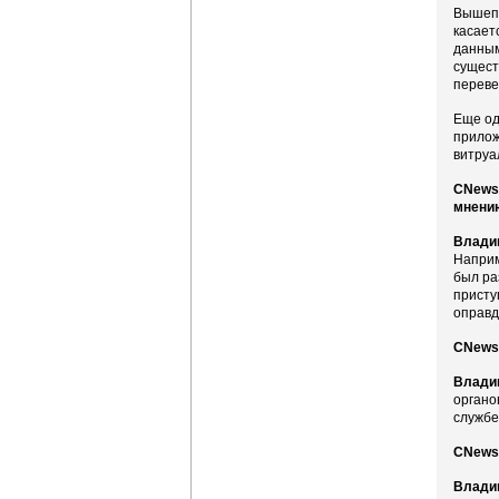
Вышепе
касает
данным
сущест
переве
Еще од
прилож
витруа
CNews:
мнени
Влади
Наприм
был ра
присту
оправд
CNews:
Влади
органо
службе
CNews:
Влади