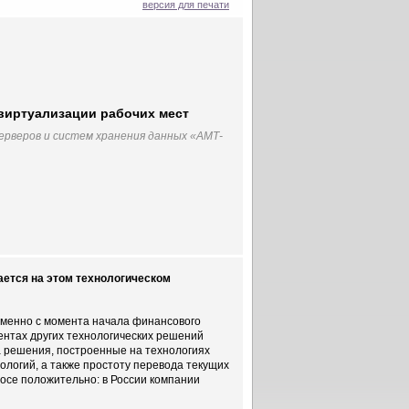
версия для печати
виртуализации рабочих мест
ерверов и систем хранения данных «АМТ-
ается на этом технологическом
именно с момента начала финансового
ентах других технологических решений
а решения, построенные на технологиях
ологий, а также простоту перевода текущих
росе положительно: в России компании