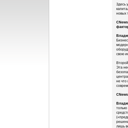
Здесь 
капита
новых 
CNews:
факто
Влади
Бизнес
модерн
оборуд
свою и
Второй
Эта не
безопа
центра
не что
соврем
CNews:
Влади
только
средст
(«пред
решени
лишь в