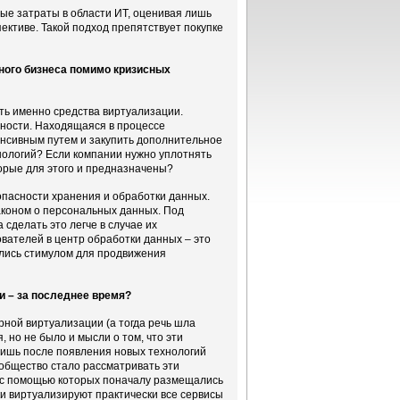
ные затраты в области ИТ, оценивая лишь
ктиве. Такой подход препятствует покупке
ного бизнеса помимо кризисных
ить именно средства виртуализации.
ности. Находящаяся в процессе
енсивным путем и закупить дополнительное
нологий? Если компании нужно уплотнять
торые для этого и предназначены?
пасности хранения и обработки данных.
законом о персональных данных. Под
сделать это легче в случае их
вателей в центр обработки данных – это
ялись стимулом для продвижения
и – за последнее время?
рной виртуализации (а тогда речь шла
 но не было и мысли о том, что эти
Лишь после появления новых технологий
общество стало рассматривать эти
 с помощью которых поначалу размещались
и виртуализируют практически все сервисы