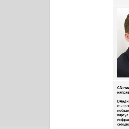
CNews:
направ
Влади
кризис
неблаг
виртуа
инфрас
сегодн