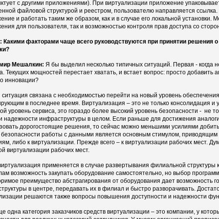
ктует с другими приложениями). При виртуализации приложение упаковывае
енной файловой структурой и реестром, пользователю направляется ссылка. 
ение и работать таким же образом, как и в случае его локальной установки. 
ения для пользователя, так и возможностью контроля прав доступа со стор
 Какими факторами чаще всего руководствуются при принятии решения о 
ки?
мир Мешалкин:
Я бы выделил несколько типичных ситуаций. Первая - когда
а. Текущих мощностей перестает хватать, и встает вопрос: просто добавить
то инновации?
 ситуация связана с необходимостью перейти на новый уровень обеспечени
рующим в последнее время. Виртуализация – это не только консолидация и 
гой уровень сервиса, это гораздо более высокий уровень безопасности - не то
и надежности инфраструктуры в целом. Если раньше для достижения аналог
зовать дорогостоящие решения, то сейчас можно меньшими усилиями добить
 безопасности работы с данными является основным стимулом, приводящим 
ям, либо к виртуализации. Прежде всего – к виртуализации рабочих мест. Ду
ой виртуализации рабочих мест.
виртуализация применяется в случае развертывания филиальной структуры к
ам возможность закупать оборудование самостоятельно, но выбор программ
римое преимущество абстрагирования от оборудования дает возможность г
труктуры в центре, передавать их в филиал и быстро разворачивать. Достат
лизации решаются также вопросы повышения доступности и надежности фу
ще одна категория заказчиков средств виртуализации – это компании, у котор