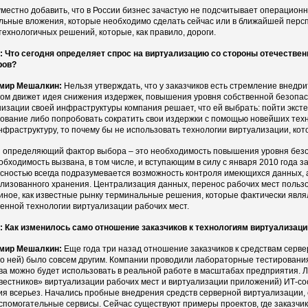
уместно добавить, что в России бизнес зачастую не подсчитывает операцион
льные вложения, которые необходимо сделать сейчас или в ближайшей перспе
технологичных решений, которые, как правило, дороги.
 Что сегодня определяет спрос на виртуализацию со стороны отечествен
ров?
мир Мешалкин:
Нельзя утверждать, что у заказчиков есть стремление внедр
ом движет идея снижения издержек, повышения уровня собственной безопас
изации своей инфраструктуры компания решает, что ей выбрать: пойти экст
ование либо попробовать сократить свои издержки с помощью новейших тех
нфраструктуру, то почему бы не использовать технологии виртуализации, ко
 определяющий фактор выбора – это необходимость повышения уровня безо
обходимость вызвана, в том числе, и вступающим в силу с января 2010 года 
сностью всегда подразумевается возможность контроля имеющихся данных, а 
лизованного хранения. Централизация данных, перенос рабочих мест пользо
 иное, как известные рынку терминальные решения, которые фактически явл
енной технологии виртуализации рабочих мест.
 Как изменилось само отношение заказчиков к технологиям виртуализаци
мир Мешалкин:
Еще года три назад отношение заказчиков к средствам серве
 о ней) было совсем другим. Компании проводили лабораторные тестирования,
ва можно будет использовать в реальной работе в масштабах предприятия. 
вестников» виртуализации рабочих мест и виртуализации приложений) ИТ-со
я всерьез. Начались пробные внедрения средств серверной виртуализации,
спомогательные сервисы. Сейчас существуют примеры проектов, где заказчик