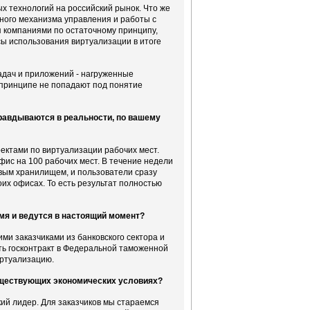
 технологий на российский рынок. Что же
чного механизма управления и работы с
 компаниями по остаточному принципу,
сы использования виртуализации в итоге
адач и приложений - нагруженные
в принципе не попадают под понятие
правдываются в реальности, по вашему
оектами по виртуализации рабочих мест.
фис на 100 рабочих мест. В течение недели
вым хранилищем, и пользователи сразу
оих офисах. То есть результат полностью
мя и ведутся в настоящий момент?
и заказчиками из банковского сектора и
ть госконтракт в Федеральной таможенной
иртуализацию.
уществующих экономических условиях?
кий лидер. Для заказчиков мы стараемся