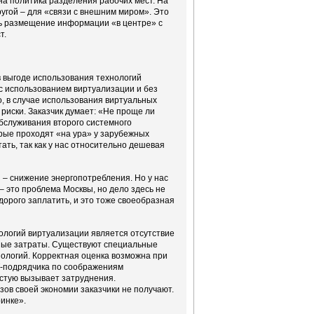
на политика разделения рабочих мест. На
угой – для «связи с внешним миром». Это
ать размещение информации «в центре» с
т.
в выгоде использования технологий
с использованием виртуализации и без
о, в случае использования виртуальных
риски. Заказчик думает: «Не проще ли
обслуживания второго системного
орые проходят «на ура» у зарубежных
тать, так как у нас относительно дешевая
 – снижение энергопотребления. Но у нас
– это проблема Москвы, но дело здесь не
дорого заплатить, и это тоже своеобразная
логий виртуализации является отсутствие
ные затраты. Существуют специальные
ологий. Корректная оценка возможна при
ИТ-подрядчика по соображениям
стую вызывает затруднения.
зов своей экономии заказчики не получают.
инке».