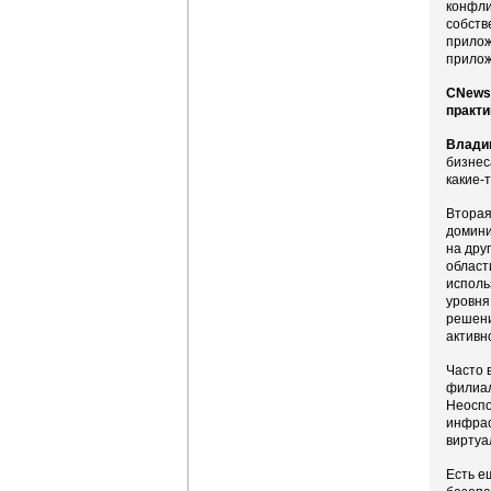
конфли
собств
прилож
прилож
CNews:
практи
Влади
бизнес
какие-
Вторая
домини
на дру
област
исполь
уровня
решени
активн
Часто 
филиал
Неоспо
инфрас
виртуа
Есть е