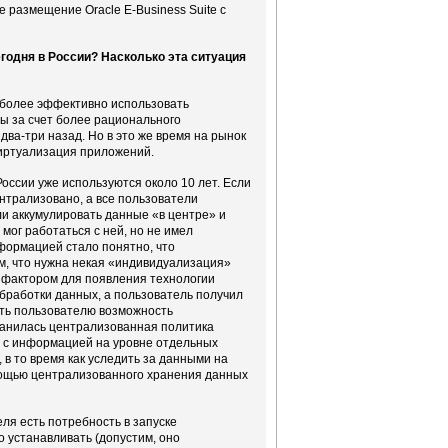
 размещение Oracle E-Business Suite с
годня в России? Насколько эта ситуация
 более эффективно использовать
ы за счет более рационального
ва-три назад. Но в это же время на рынок
виртуализация приложений.
оссии уже используются около 10 лет. Если
нтрализовано, а все пользователи
и аккумулировать данные «в центре» и
ог работаться с ней, но не имел
формацией стало понятно, что
, что нужна некая «индивидуализация»
 фактором для появления технологии
бработки данных, а пользователь получил
вить пользователю возможность
ранилась централизованная политика
 с информацией на уровне отдельных
в то время как уследить за данными на
омощью централизованного хранения данных
ля есть потребность в запуске
 устанавливать (допустим, оно