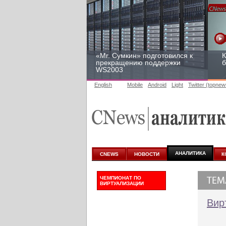
«Mr. Сумкин» подготовился к
К
прекращению поддержки
б
WS2003
English
Mobile
Android
Light
Twitter (topnew
Заоблачная оптимизация:
Р
как Faberlic изменил подход
2
к аналитике
у
АНАЛИТИКА
CNEWS
НОВОСТИ
К
ЧЕМПИОНАТ ПО
ВИРТУАЛИЗАЦИИ
Вир