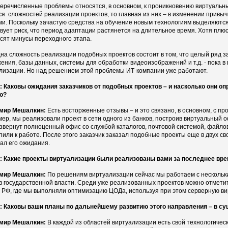
речисленные проблемы относятся, в основном, к проникновению виртуальных
ся сложностей реализации проектов, то главная из них – в изменении привы
и. Поскольку зачастую средства на обучение новым технологиям выделяются
вует риск, что период адаптации растянется на длительное время. Хотя плю
сят минусы переходного этапа.
на сложность реализации подобных проектов состоит в том, что целый ряд з
ения, базы данных, системы для обработки видеоизображений и т.д. - пока 
лизации. Но над решением этой проблемы ИТ-компании уже работают.
 Каковы ожидания заказчиков от подобных проектов – и насколько они о
ю?
мир Мешалкин:
Есть восторженные отзывы – и это связано, в основном, с пр
ер, мы реализовали проект в сети одного из банков, построив виртуальный о
звернут полноценный офис со службой каталогов, почтовой системой, файло
пили к работе. После этого заказчик заказал подобные проекты еще в двух св
ал его ожидания.
 Какие проекты виртуализации были реализованы вами за последнее вре
мир Мешалкин:
По решениям виртуализации сейчас мы работаем с нескольким
в государственной власти. Среди уже реализованных проектов можно отмети
 РФ, где мы выполняли оптимизацию ЦОДа, используя при этом серверную в
 Каковы ваши планы по дальнейшему развитию этого направления – в с
мир Мешалкин:
В каждой из областей виртуализации есть свой технологичес