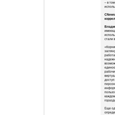
– в то
исполь
CNews:
коррел
Влади
имеюще
исполь
стали 
«Корни
заглян
работа
надежн
возмож
единоо
рабочи
виртуа
доступ
персон
информ
пользо
каждом
горазд
Еще од
опреде