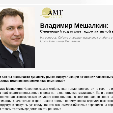
Владимир Мешалкин:
Следующий год станет годом активной 
На вопросы CNews ответил начальник отдела с
Груп» Владимир Мешалкин.
 Как вы оцениваете динамику рынка виртуализации в России? Как сказыв
лении влияние экономических изменений?
мир Мешалкин:
Наверное, самая любопытная тенденция состоит в том, что 
а наблюдается повышение спроса на технологии виртуализации. Если в сегм
оприятная экономическая ситуация спровоцировала спад продаж, то спрос н
лизации, значительно вырос. Бизнес оценил преимущества виртуальных техн
труктур в виртуальную среду. Так что, экономический кризис отразился на сп
я готовы тратить средства на эти решения.