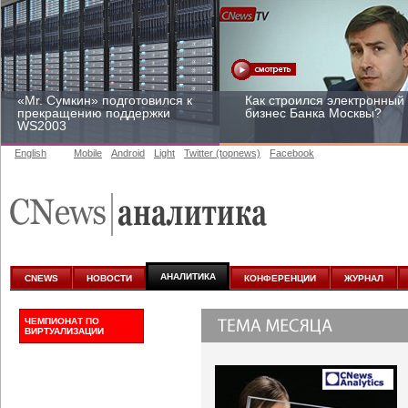
«Mr. Сумкин» подготовился к
Как строился электронный
прекращению поддержки
бизнес Банка Москвы?
WS2003
English
Mobile
Android
Light
Twitter (topnews)
Facebook
Заоблачная оптимизация:
Рейтинг CNewsInfrastructur
как Faberlic изменил подход
2015: приглашаем
к аналитике
участвовать
АНАЛИТИКА
CNEWS
НОВОСТИ
КОНФЕРЕНЦИИ
ЖУРНАЛ
ЧЕМПИОНАТ ПО
ВИРТУАЛИЗАЦИИ