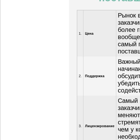
Рынок 
заказч
более 
1.
Цена
вообще
самый 
постав
Важный
начина
обсуди
2.
Поддержка
убедит
содейс
Самый 
заказчи
меняют
стремя
3.
Лицензирование
чем у к
необхо