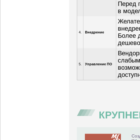
Перед 
в моде
Желател
внедре
4.
Внедрение
Более 
дешевог
Вендор
слабым
5.
Управление ПО
возмож
доступ
КРУПН
Соз