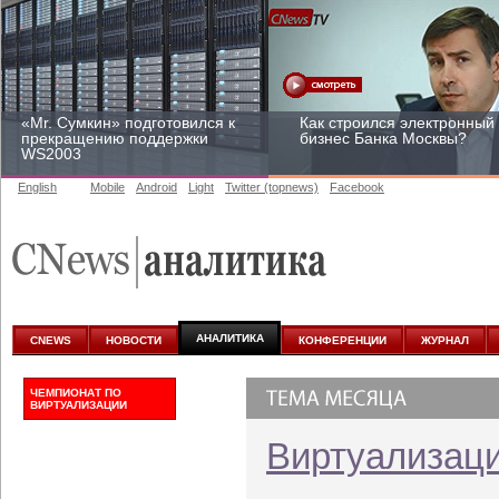
«Mr. Сумкин» подготовился к
Как строился электронный
прекращению поддержки
бизнес Банка Москвы?
WS2003
English
Mobile
Android
Light
Twitter (topnews)
Facebook
Заоблачная оптимизация:
Рейтинг CNewsInfrastructur
как Faberlic изменил подход
2015: приглашаем
к аналитике
участвовать
АНАЛИТИКА
CNEWS
НОВОСТИ
КОНФЕРЕНЦИИ
ЖУРНАЛ
ЧЕМПИОНАТ ПО
ВИРТУАЛИЗАЦИИ
Виртуализац