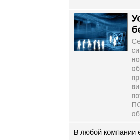
У
б
Се
си
но
об
пр
ви
по
ПО
об
В любой компании 