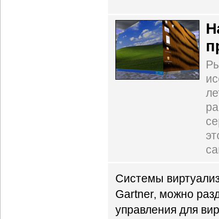
Н
п
Ры
ис
ле
ра
се
эт
са
Системы виртуализ
Gartner, можно раз
управления для ви