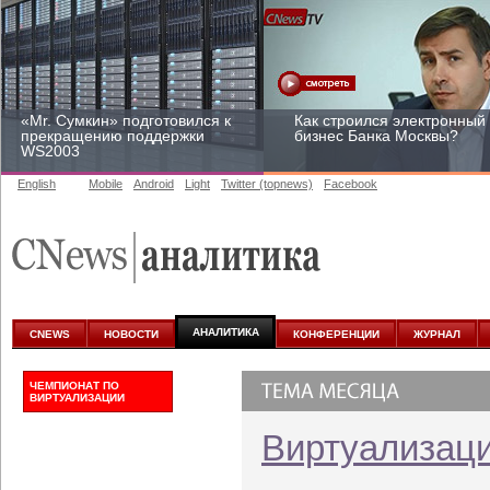
«Mr. Сумкин» подготовился к
Как строился электронный
прекращению поддержки
бизнес Банка Москвы?
WS2003
English
Mobile
Android
Light
Twitter (topnews)
Facebook
Заоблачная оптимизация:
Рейтинг CNewsInfrastructur
как Faberlic изменил подход
2015: приглашаем
к аналитике
участвовать
АНАЛИТИКА
CNEWS
НОВОСТИ
КОНФЕРЕНЦИИ
ЖУРНАЛ
ЧЕМПИОНАТ ПО
ВИРТУАЛИЗАЦИИ
Виртуализац