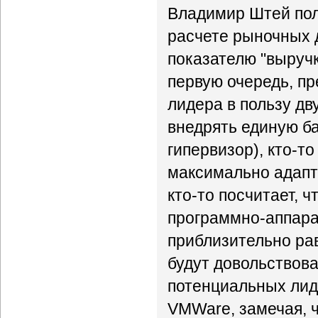
Владимир Штей пола
расчете рыночных 
показателю "выруч
первую очередь, п
лидера в пользу дв
внедрять единую б
гипервизор), кто-т
максимально адапт
кто-то посчитает, 
программно-аппарат
приблизительно ра
будут довольствов
потенциальных лиде
VMWare, замечая, ч