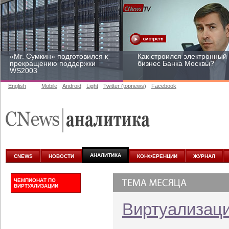
«Mr. Сумкин» подготовился к
Как строился электронный
прекращению поддержки
бизнес Банка Москвы?
WS2003
English
Mobile
Android
Light
Twitter (topnews)
Facebook
Заоблачная оптимизация:
Рейтинг CNewsInfrastructur
как Faberlic изменил подход
2015: приглашаем
к аналитике
участвовать
АНАЛИТИКА
CNEWS
НОВОСТИ
КОНФЕРЕНЦИИ
ЖУРНАЛ
ЧЕМПИОНАТ ПО
ВИРТУАЛИЗАЦИИ
Виртуализац