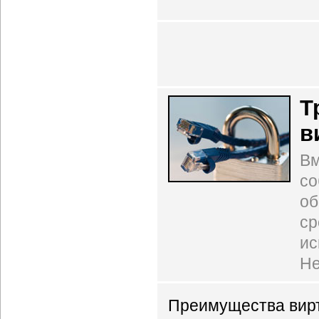
Т
в
Вм
со
об
ср
ис
Не
Преимущества вирт