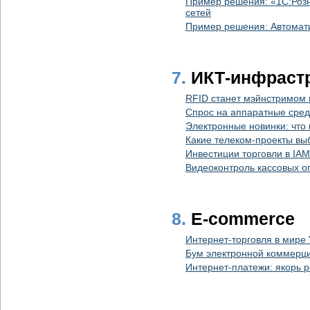
Пример решения: «1С:Розн
сетей
Пример решения: Автомати
7.
ИКТ-инфрастр
RFID станет мэйнстримом в
Спрос на аппаратные сред
Электронные новинки: что
Какие телеком-проекты вы
Инвестиции торговли в IA
Видеоконтроль кассовых о
8.
E-commerce
Интернет-торговля в мире 
Бум электронной коммерци
Интернет-платежи: якорь 