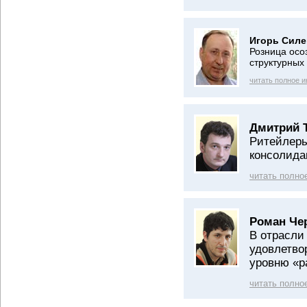
Игорь Силе
Розница осо
структурных
читать полное 
Дмитрий 
Ритейлеры
консолид
читать полно
Роман Че
В отрасли
удовлетво
уровню «р
читать полно