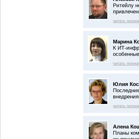
Ритейлу н
привлечен
читать полно
Марина К
К ИТ-инфр
особенные
читать полно
Юлия Кос
Последние
внедрени
читать полно
Алена Ко
Планы ком