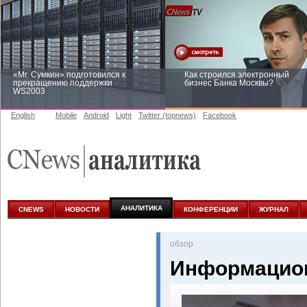
«Mr. Сумкин» подготовился к
Как строился электронный
прекращению поддержки
бизнес Банка Москвы?
WS2003
English
Mobile
Android
Light
Twitter (topnews)
Facebook
Заоблачная оптимизация: как
Рейтинг CNewsInfrastructure 20
Faberlic изменил подход к
приглашаем участвовать
аналитике
АНАЛИТИКА
CNEWS
НОВОСТИ
КОНФЕРЕНЦИИ
ЖУРНАЛ
oбзор
Информацион