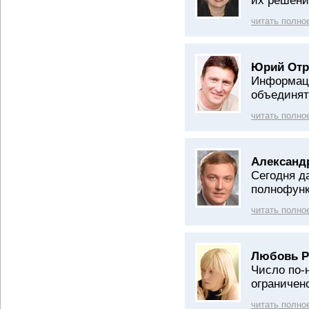
их решени
читать полно
Юрий Отр
Информаци
объединят
читать полно
Александ
Сегодня д
полнофун
читать полно
Любовь Р
Число по-
ограничен
читать полно