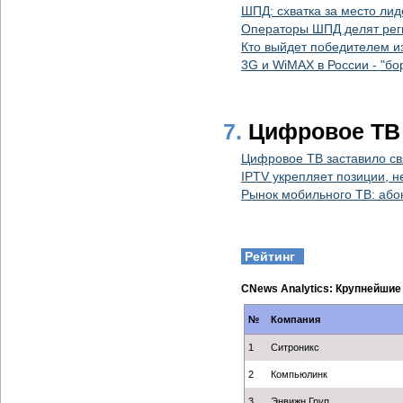
ШПД: схватка за место ли
Операторы ШПД делят ре
Кто выйдет победителем и
3G и WiMAX в России - "бо
7.
Цифровое ТВ
Цифровое ТВ заставило св
IPTV укрепляет позиции, н
Рынок мобильного ТВ: або
Рейтинг
CNews Analytics: Крупнейшие
№
Компания
1
Ситроникс
2
Компьюлинк
3
Энвижн Груп