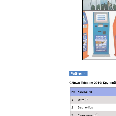
Рейтинг
CNews Telecom 2010: Крупне
№
Компания
(1)
1
МТС
2
ВымпелКом
(2)
3
Связьинвест