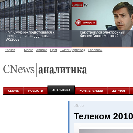
«Mr. Сумкин» подготовился к
Как строился электронный
прекращению поддержки
бизнес Банка Москвы?
WS2003
English
Mobile
Android
Light
Twitter (topnews)
Facebook
Заоблачная оптимизация: как
Рейтинг CNewsInfrastructure 20
Faberlic изменил подход к
приглашаем участвовать
аналитике
АНАЛИТИКА
CNEWS
НОВОСТИ
КОНФЕРЕНЦИИ
ЖУРНАЛ
oбзор
Телеком 201