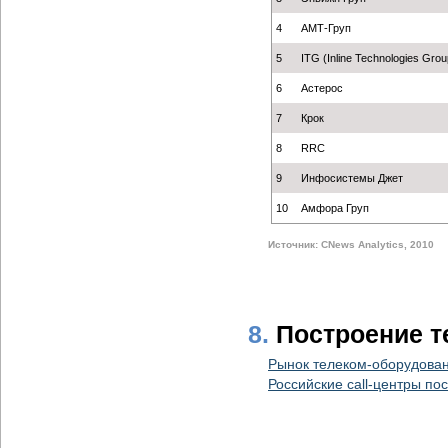
4
АМТ-Груп
5
ITG (Inline Technologies Grou
6
Астерос
7
Крок
8
RRC
9
Инфосистемы Джет
10
Амфора Груп
Источник: CNews Analytics, 2010
8.
Построение т
Рынок телеком-оборудован
Российские call-центры по