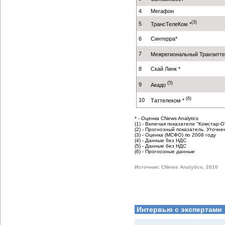
4
Мегафон
(3)
5
ТрансТелеКом *
6
Синтерра*
7
Межрегиональный Транзитте
8
Скай Линк *
(5)
9
Акадо
(6)
10
Таттелеком *
* - Оценка CNews Analytics
(1) - Включая показатели "Комстар-О
(2) - Прогнозный показатель. Уточн
(3) - Оценка (МСФО) по 2008 году
(4) - Данные без НДС
(5) - Данные без НДС
(6) - Прогнозные данные
Источник: CNews Analytics, 2010
Интервью с экспертами