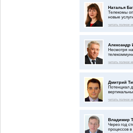
Наталья Ба
Телекомы оп
новые услуг
читать полное 
Александр 
Несмотря на
телекоммун
читать полное 
Дмитрий Ти
Потенциал д
вертикальны
читать полное 
Владимир Т
Через год с
процессов в