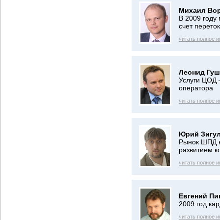
Михаил Во
В 2009 году
счет переток
читать полное 
Леонид Гуш
Услуги ЦОД 
оператора
читать полное 
Юрий Зигул
Рынок ШПД н
развитием к
читать полное 
Евгений Пи
2009 год ка
читать полное 