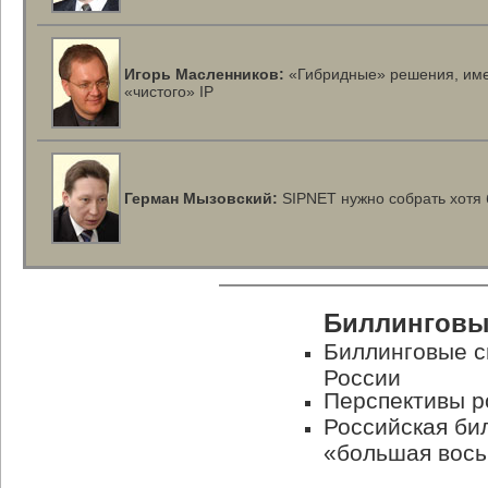
Игорь Масленников:
«Гибридные» решения, им
«чистого» IP
Герман Мызовский:
SIPNET нужно собрать хотя
Биллинговы
Биллинговые с
России
Перспективы р
Российская би
«большая вос