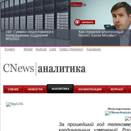
«Mr. Сумкин» подготовился к
Как строился электронный
прекращению поддержки
бизнес Банка Москвы?
WS2003
English
Mobile
Android
Light
Twitter (topnews)
Facebook
Заоблачная оптимизация: как
Рейтинг CNewsInfrastructure 20
Faberlic изменил подход к
приглашаем участвовать
аналитике
АНАЛИТИКА
CNEWS
НОВОСТИ
КОНФЕРЕНЦИИ
ЖУРНАЛ
Обзор подготовлен
За прошедший год телекомм
кардинальных изменений. Р