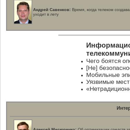
Андрей Савенков:
Время, когда телеком создава
уходит в лету
Информацио
телекоммун
Чего боятся о
[Не] безопасн
Мобильные эп
Уязвимые мес
«Нетрадицион
Инте
Алексей Мисюренко:
Об оптимизации средств з