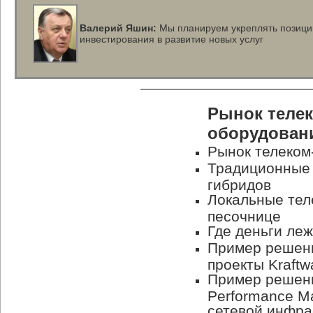
Валерий Яшин:
Мы планируем укреплять позиции
инвестирования в развитие новых услуг
Рынок теле
оборудован
Рынок телеком
Традиционные 
гибридов
Локальные тел
песочнице
Где деньги ле
Пример решени
проекты Kraftw
Пример решения
Performance M
сетевой инфра