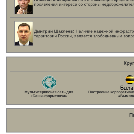
проявления интереса со стороны недоброжелате
Дмитрий Шаклеев:
Наличие надежной инфраструк
территории России, является злободневным вопр
Кру
Мультисервисная сеть для
Построение корпоративн
«Башинформсвязи»
«Вымпл
П