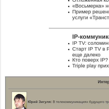
«Восьмерка» н
Пример решен
услуги «Транс
IP-коммуни
IP TV: соломи
Старт IP TV в 
еще далеко
Кто поверх IP?
Triple play пр
Инте
Юрий Зигуля:
В телекоммуникациях будущего тра