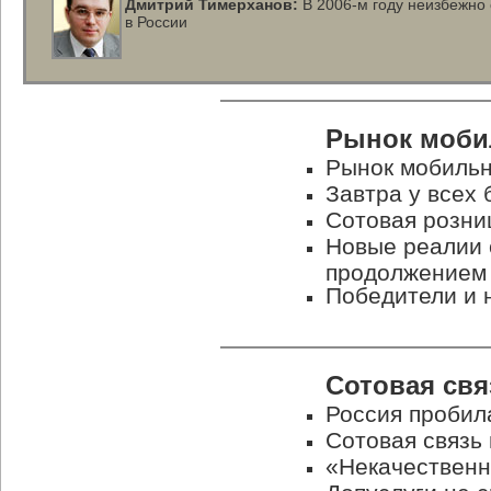
Дмитрий Тимерханов:
В
2006-м
году неизбежно 
в России
Рынок моби
Рынок мобильн
Завтра у всех
Сотовая розни
Новые реалии 
продолжением
Победители и
Сотовая свя
Россия пробила
Сотовая связь 
«Некачествен