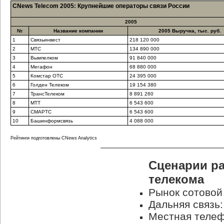
CNews Telecom 2005: Крупнейшие операторы связи России
2005
№
Название компании
2005 Выручка, тыс. руб.
1
Связьинвест
218 120 000
2
МТС
134 890 000
3
Вымпелком
91 840 000
4
Мегафон
68 880 000
5
Комстар ОТС
24 395 000
6
Голден Телеком
19 154 380
7
ТрансТелеком
8 891 260
8
МТТ
6 543 600
9
СМАРТС
6 543 600
10
Башинформсвязь
4 088 000
Рейтинги подготовлены CNews Analytics
Сценарии ра
телекома
Рынок сотовой 
Дальняя связь
Местная телеф