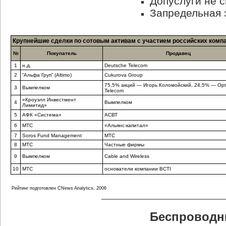
Допуслуги не 
Запредельная 
Крупнейшие сделки по сотовым активам с участием российских компан
№
Покупатель
Продавец
1
н.д.
Deutsche Telecom
2
“Альфа Груп” (Altimo)
Cukurova Group
75,5% акций — Игорь Коломойский, 24,5% — Opt
3
Вымпелком
Telecom
«Кроуэлл Инвестмент
4
Вымпелком
Лимитид»
5
АФК «Система»
АСВТ
6
МТС
«Альянс-капитал»
7
Soros Fund Management
МТС
8
МТС
Частные фирмы
9
Вымпелком
Cable and Wireless
10
МТС
основатели компании BCTI
Рейтинг подготовлен CNews Analytics, 2006
Беспроводн