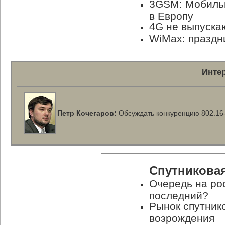
3GSM: Мобиль
в Европу
4G не выпуска
WiMax: праздн
Инте
Петр Кочегаров:
Обсуждать конкуренцию
802.16
Спутниковая
Очередь на рос
последний?
Рынок спутнико
возрождения