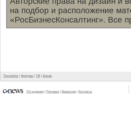
Авторские права на дизайн и 
на подбор и расположение ма
«РосБизнесКонсалтинг». Все п
Техноблог
|
Форумы
|
ТВ
|
Архив
Об издании
|
Реклама
|
Вакансии
|
Контакты