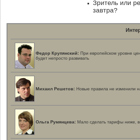
Зритель или ре
завтра?
Инте
Федор Крупянский:
При европейском уровне цен
будет непросто развивать
Михаил Решетов:
Новые правила не изменили н
Ольга Румянцева:
Мало сделать тарифы ниже, в