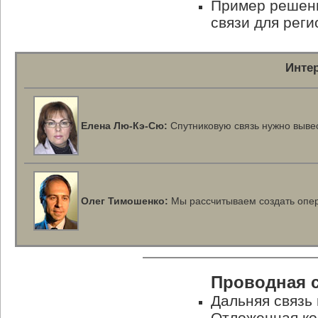
Пример решени
связи для рег
Инте
Елена
Лю-Кэ-Сю
:
Спутниковую связь нужно вывес
Олег Тимошенко:
Мы рассчитываем создать опер
Проводная 
Дальняя связь
Отложенная ко