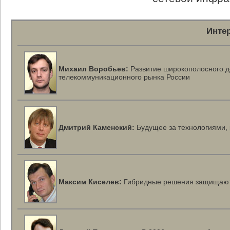
Инте
Михаил Воробьев:
Развитие широкополосного д
телекоммуникационного рынка России
Дмитрий Каменский:
Будущее за технологиями, 
Максим Киселев:
Гибридные решения защищают 