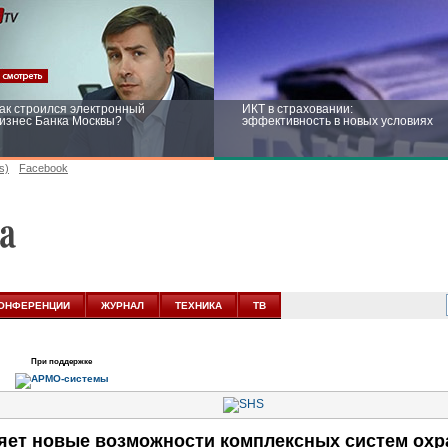
ак строился электронный
ИКТ в страховании:
изнес Банка Москвы?
эффективность в новых условиях
s)
Facebook
ейтинг CNewsInfrastructure 2015:
Информационная безопасность
риглашаем участвовать
бизнеса и госструктур: развитие в
новых условиях
ОНФЕРЕНЦИИ
ЖУРНАЛ
ТЕХНИКА
ТВ
При поддержке
ет новые возможности комплексных систем охр