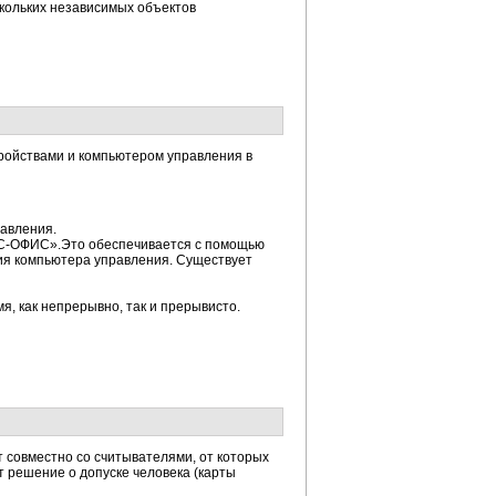
кольких независимых объектов
ройствами и компьютером управления в
равления.
ШС-ОФИС».Это обеспечивается с помощью
тия компьютера управления. Существует
, как непрерывно, так и прерывисто.
 совместно со считывателями, от которых
т решение о допуске человека (карты