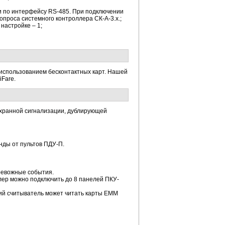
и по интерфейсу RS-485. При подключении
проса системного контроллера СК-А-3.х.;
настройке – 1;
 использованием бесконтактных карт. Нашей
iFare.
охранной сигнализации, дублирующей
нды от пультов ПДУ-П.
ревожные события.
лер можно подключить до 8 панелей ПКУ-
ий считыватель может читать карты ЕММ