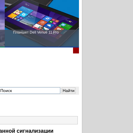
Планшет Dell Venue 11 Pro
Пора выбирать Fujitsu!
анной сигнализации