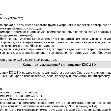
у;
ьных устройств;
 прохода, в том числе в составе группы устройств, с запретом повторного пр
ржка временных зон прохода;
раметров (время открытия замка, время разрешения прохода, время реакции
яд других параметров);
йфу охраны. Блокировка возможна в двух вариантах: импульсом (кнопка) и у
окировки доступа охранником, а также организации шлюза на двух концентра
ткрытия замка в аварийных ситуациях;
 двери. Чаще всего применяется для открытия двери при пожарной тревоге;
 связи с компьютера управления, без применения программаторов. Предусм
тя с карточкой в различных вариантах.
Концентраторы охранной сигнализации КОС-2-8.Х
зации КО-2-8.Х предназначены для работы в составе Системы управления д
анных шлейфов с извещателями, реле, передачу информации по интерфейсу
в;
аждого охранного шлейфа;
емным контроллером СК-А-3.х;
ния 220 вольт на блоке питания;
звещателей и помехами, «событием» считается замыкание контактов на врем
ухой контакт" с максимальным напряжением до 30 В и током до 1 А;
оллектор" с максимальным коммутируемым током до 0,3 А, напряжением до 30