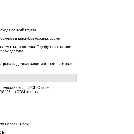
охода по всей группе;
 герконов и шлейфов охраны, время
ровнем (выключатель). Эту функцию можно
торах доступа;
отрена надежная защита от некорректного
оступом и охраны “СШС-офис”.
 RS485 на ЭВМ охраны.
я более 0,1 сек;
 В;