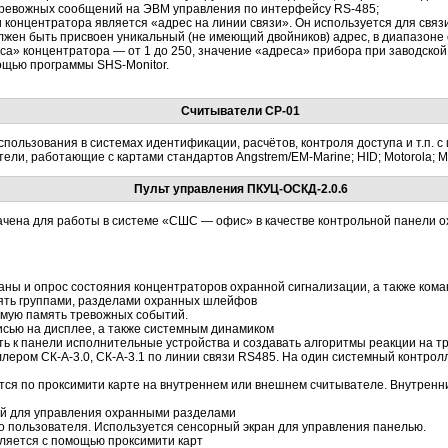
тревожных сообщений на ЭВМ управления по интерфейсу RS-485;
онцентратора является «адрес на линии связи». Он используется для связ
лжен быть присвоен уникальный (не имеющий двойников) адрес, в диапазоне о
а» концентратора — от 1 до 250, значение «адреса» прибора при заводской 
ощью программы SHS-Monitor.
Считыватели СР-01
пользования в системах идентификации, расчётов, контроля доступа и т.п. с
ли, работающие с картами стандартов Angstrem/EM-Marine; HID; Motorola; M
Пульт управления ПКУЦ-ОСКД-2.0.6
чена для работы в системе «СШС — офис» в качестве контрольной панели 
аны и опрос состояния концентраторов охранной сигнализации, а также кома
лять группами, разделами охранных шлейфов
имую память тревожных событий.
исью на дисплее, а также системным динамиком
ь к панели исполнительные устройства и создавать алгоритмы реакции на т
лером СК-А-3.0, СК-А-3.1 по линии связи RS485. На один системный контрол
тся по проксимити карте на внутреннем или внешнем считывателе. Внутренн
й для управления охранными разделами
 пользователя. Используется сенсорный экран для управления панелью.
ляется с помощью проксимити карт