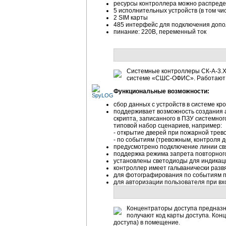
ресурсы контроллера можно распреде
5 исполнительных устройств (в том ч
2 SIM карты
485 интерфейс для подключения допо
пинание: 220В, переменный ток
Системные контроллеры СК-А-3.Х
системе «СШС-ОФИС». Работают с
Функциональные возможности:
сбор данных с устройств в системе кр
поддерживает возможность создания 
скрипта, записанного в ПЗУ системно
типовой набор сценариев, например:
- открытие дверей при пожарной тревог
- по событиям (тревожным, контроля 
предусмотрено подключение линии св
поддержка режима запрета повторного
установлены светодиоды для индикаци
контроллер имеет гальванически разв
для фотографирования по событиям 
для авторизации пользователя при в
Концентраторы доступа предназна
получают код карты доступа. Кон
доступа) в помещение.