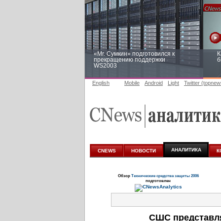
«Mr. Сумкин» подготовился к
К
прекращению поддержки
б
WS2003
English
Mobile
Android
Light
Twitter (topnew
Заоблачная оптимизация: как
Р
Faberlic изменил подход к
п
аналитике
АНАЛИТИКА
CNEWS
НОВОСТИ
К
Обзор
Технические средства защиты 2006
подготовлен
СШС представля