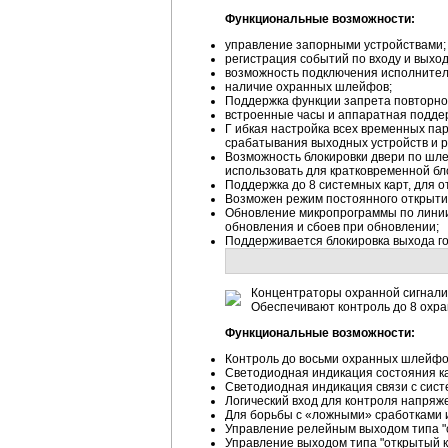
Функциональные возможности:
управление запорными устройствами;
регистрация событий по входу и выход
возможность подключения исполнител
наличие охранных шлейфов;
Поддержка функции запрета повторного
встроенные часы и аппаратная подде
Г ибкая настройка всех временных па
срабатывания выходных устройств и р
Возможность блокировки двери по шле
использовать для кратковременной бл
Поддержка до 8 системных карт, для о
Возможен режим постоянного открытия
Обновление микропрограммы по линии
обновления и сбоев при обновлении;
Поддерживается блокировка выхода гос
Концентраторы охранной сигнали
Обеспечивают контроль до 8 охр
Функциональные возможности:
Контроль до восьми охранных шлейфо
Светодиодная индикация состояния к
Светодиодная индикация связи с сист
Логический вход для контроля напряже
Для борьбы с «ложными» сработками и
Управление релейным выходом типа "с
Управление выходом типа "открытый к