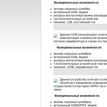
Функциональные возможности:
четыре охранных шлейфа
встроенный GSM модем
ресурсы контроллера можно распредел
три исполнительных устройства
пинание: 12В, постоянный ток
Данная GSM сигнализация сочетае
комплектация снабжена встроенны
питание (аккумулятор) в случае его п
Функциональные возможности:
восемь охранных шлейфов
встроенный GSM модем
ресурсы контроллера можно распредел
5 исполнительных устройств (в том ч
пинание: 220В, переменный ток
Данное устройство сочетает в се
объектов и управления освещение
осуществляется как через GPRS так и
связи.
Функциональные возможности:
восемь охранных шлейфов
встроенный GSM/GPRS модем