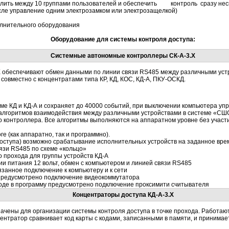
лить между 10 группами пользователей и обеспечить контроль сразу нес
исле управление одним электрозамком или электрозащелкой)
лнительного оборудования
Оборудование для системы контроля доступа:
Системные автономные контроллеры СК-А-3.Х
 обеспечивают обмен данными по линии связи RS485 между различными уст
овместно с концентратами типа КР, КД, КОС, КД-А, ПКУ-ОСКД.
оме КД и КД-А и сохраняет до 40000 событий, при выключении компьютера уп
алгоритмов взаимодействия между различными устройствами в системе «С
го контроллера. Все алгоритмы выполняются на аппаратном уровне без учас
е (как аппаратно, так и программно).
доступа) возможно срабатывание исполнительных устройств на заданное время
язи RS485 по схеме «кольцо»
 прохода для группы устройств КД-А
и питания 12 вольт, обмен с компьютером и линией связи RS485
язанное подключение к компьютеру и к сети
предусмотрено подключение видеокоммутатора
ходе в программу предусмотрено подключение проксимити считывателя
Концентраторы доступа КД-А-3.Х
чены для организации системы контроля доступа в точке прохода. Работают
центратор сравнивает код карты с кодами, записанными в памяти, и принимае