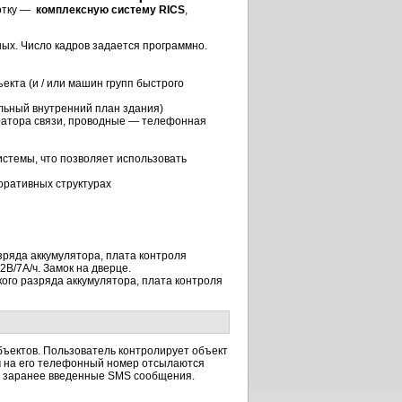
ботку —
комплексную систему RICS
,
ых. Число кадров задается программно.
кта (и / или машин групп быстрого
льный внутренний план здания)
ратора связи, проводные — телефонная
стемы, что позволяет использовать
оративных структурах
зряда аккумулятора, плата контроля
В/7А/ч. Замок на дверце.
ого разряда аккумулятора, плата контроля
объектов. Пользователь контролирует объект
ом на его телефонный номер отсылаются
ю заранее введенные SMS сообщения.