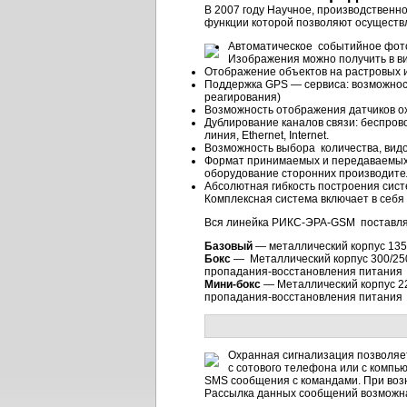
В 2007 году Научное, производствен
функции которой позволяют осуществ
Автоматическое событийное фото
Изображения можно получить в ви
Отображение объектов на растровых и
Поддержка GPS — сервиса: возможност
реагирования)
Возможность отображения датчиков ох
Дублирование каналов связи: беспро
линия, Ethernet, Internet.
Возможность выбора количества, видо
Формат принимаемых и передаваемых 
оборудование сторонних производите
Абсолютная гибкость построения сист
Комплексная система включает в себя
Вся линейка РИКС-ЭРА-GSM поставля
Базовый
— металлический корпус 135
Бокс
— Металлический корпус 300/250/
пропадания-восстановления питания 2
Мини-бокс
— Металлический корпус 22
пропадания-восстановления питания 
Охранная сигнализация позволяет
с сотового телефона или с компь
SMS сообщения с командами. При воз
Рассылка данных сообщений возможна