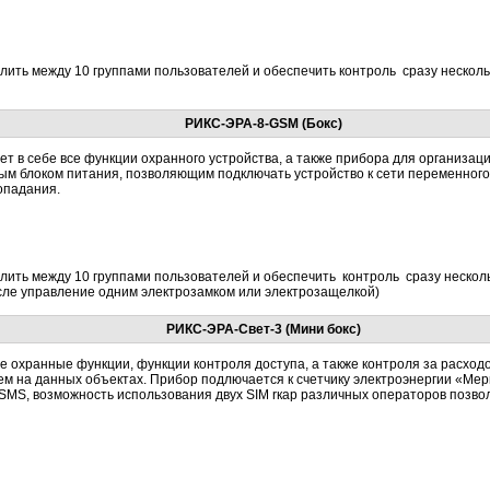
ить между 10 группами пользователей и обеспечить контроль сразу нескол
РИКС-ЭРА-8-GSM (Бокс)
т в себе все функции охранного устройства, а также прибора для организаци
м блоком питания, позволяющим подключать устройство к сети переменного 
ропадания.
ить между 10 группами пользователей и обеспечить контроль сразу нескол
исле управление одним электрозамком или электрозащелкой)
РИКС-ЭРА-Свет-3 (Мини бокс)
бе охранные функции, функции контроля доступа, а также контроля за расх
м на данных объектах. Прибор подлючается к счетчику электроэнергии «Ме
 SMS, возможность использования двух SIM rкар различных операторов позв