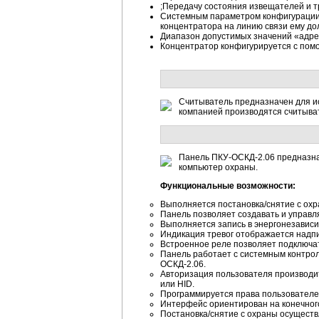
;Передачу состояния извещателей и 
Системным параметром конфигурации к
концентратора на линию связи ему до
Диапазон допустимых значений «адрес
Концентратор конфигурируется с пом
Считыватель предназначен для ис
компанией производятся считывате
Панель ПКУ-ОСКД-2.06 предназна
компьютер охраны.
Функциональные возможности:
Выполняется постановка/снятие с охр
Панель позволяет создавать и управ
Выполняется запись в энергонезавис
Индикация тревог отображается надп
Встроенное реле позволяет подключат
Панель работает с системным контрол
ОСКД-2.06.
Авторизация пользователя производи
или HID.
Программируется права пользователе
Интерфейс ориентирован на конечного
Постановка/снятие с охраны осуществ