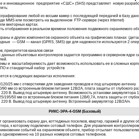
ное и инновационное предприятие «СШС» (SHS) представляет новую разра
лять:
графирование любой из восьми камер с последующей передачей в базу данн
де MMS или посмотреть на выделенном FTP-сервере (через Internet)
ли векторных картах.
ь отображения в реальном времени положения подвижного охраняемого объе
раны и других компонентов охранного объекта на графических планах (дета
водные — GSM — канал (GPRS, SMS) где для надежности используются 2 опе
в, приоритетов каналов связи
данных объектовых контроллеров задается программно в серверном ядре си
лей.
емы и масштабируемость дает возможность использовать ее в сложных корп
 ПО и стандартный набор устройств
ется в следующих вариантах исполнения:
/120/25 мм с отверстиями для заведения проводов и под штыревую антенну
90 мм со встроенным блоком питания 12В/2А, плата защиты от глубокого ра
20 В. Вывод под штыревую антенну. Возможность установки аккумулятора 12
5/195/50 мм со встроенным блоком питания 12В/0,7А, плата защиты от глубок
220 В. Вывод под штыревую антенну. Встроенный аккумулятор 12В/2А/ч.
РИКС-ЭРА-4-GSM (Базовый)
 организовать охрану дач, коттеджных поселков, квартир, гаражей и других 
ютера, к которому подключен сотовый телефон. Для управления контроллер
никновении событий на охраняемом объекте, прибор отсылает пользовател
 одновременно на 10 разных номеров сотовых телефонов.