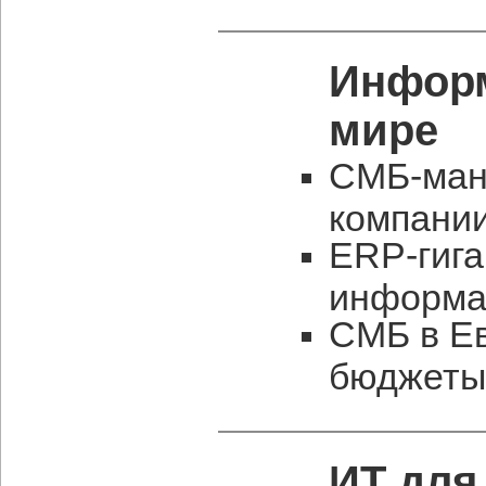
Информ
мире
СМБ-мани
компани
ERP-гига
информа
СМБ в Е
бюджеты
ИТ для