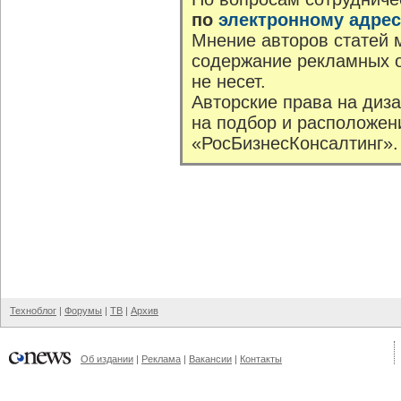
по
электронному адрес
Мнение авторов статей м
содержание рекламных о
не несет.
Авторские права на диз
на подбор и расположен
«РосБизнесКонсалтинг».
Техноблог
|
Форумы
|
ТВ
|
Архив
Об издании
|
Реклама
|
Вакансии
|
Контакты