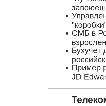
завоюеш
Управлен
"коробки
СМБ в Ро
взросле
Бухучет 
российск
Пример р
JD Edwar
Телеко