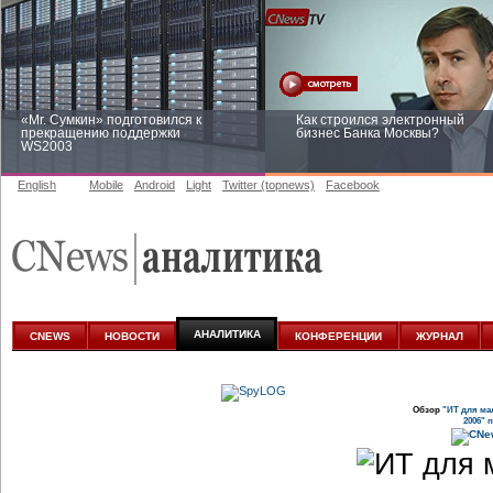
«Mr. Сумкин» подготовился к
Как строился электронный
прекращению поддержки
бизнес Банка Москвы?
WS2003
English
Mobile
Android
Light
Twitter (topnews)
Facebook
Заоблачная оптимизация: как
Рейтинг CNewsInfrastructure 20
Faberlic изменил подход к
приглашаем участвовать
аналитике
АНАЛИТИКА
CNEWS
НОВОСТИ
КОНФЕРЕНЦИИ
ЖУРНАЛ
Обзор
"ИТ для мал
2006" 