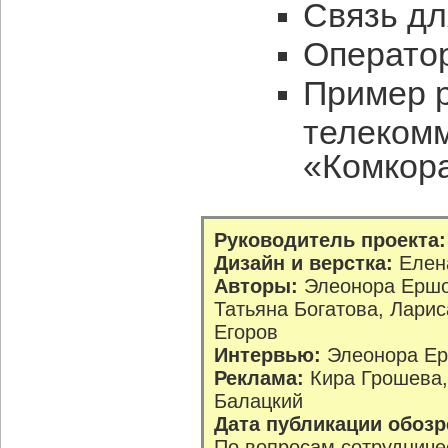
Связь дл
Оператор
Пример 
телеком
«Комкор
Руководитель проекта:
Дизайн и верстка:
Елена
Авторы:
Элеонора Ершо
Татьяна Богатова, Лари
Егоров
Интервью:
Элеонора Ер
Реклама:
Кира Грошева,
Балацкий
Дата публикации обозр
По вопросам сотрудниче