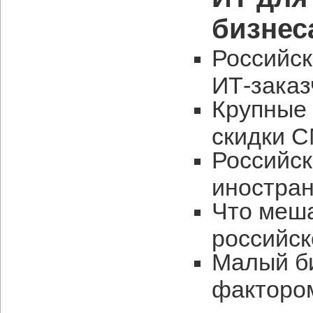
бизнес
Российс
ИТ-заказ
Крупные 
скидки 
Российс
иностра
Что меш
российс
Малый би
факторо