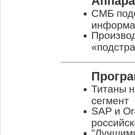
Аппара
СМБ под
информа
Произво
«подстр
Програ
Титаны н
сегмент
SAP и Or
российс
"Лучшим