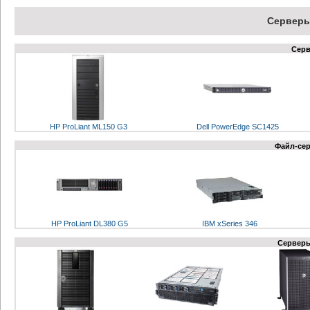
Cерверы
Cерв
HP ProLiant МL150 G3
Dell PowerEdge SC1425
Файл-се
HP ProLiant DL380 G5
IBM xSeries 346
Серверы