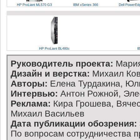
HP ProLiant ML570 G3
IBM xSeries 366
Dell PowerEd
HP ProLiant BL480c
I
Руководитель проекта:
Мария
Дизайн и верстка:
Михаил Ков
Авторы:
Елена Турдакина, Юл
Интервью:
Антон Рожной, Эл
Реклама:
Кира Грошева, Вячес
Михаил Васильев
Дата публикации обозрения:
По вопросам сотрудничества п