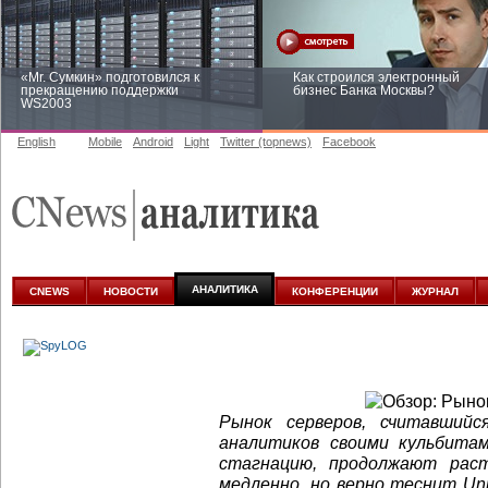
«Mr. Сумкин» подготовился к
Как строился электронный
прекращению поддержки
бизнес Банка Москвы?
WS2003
English
Mobile
Android
Light
Twitter (topnews)
Facebook
Заоблачная оптимизация: как
Рейтинг CNewsInfrastructure 20
Faberlic изменил подход к
приглашаем участвовать
аналитике
АНАЛИТИКА
CNEWS
НОВОСТИ
КОНФЕРЕНЦИИ
ЖУРНАЛ
Рынок серверов, считавший
аналитиков своими кульбитам
стагнацию, продолжают рас
медленно, но верно теснит Un