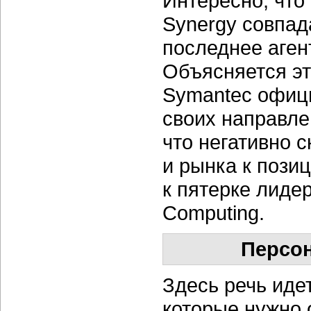
Интересно, что
Synergy совпада
последнее агент
Объясняется это
Symantec офици
своих направле
что негативно 
и рынка к пози
к пятерке лидер
Computing.
Персо
Здесь речь иде
которые нужно 