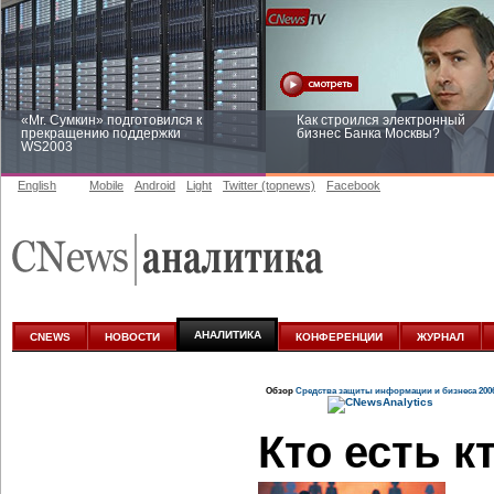
«Mr. Сумкин» подготовился к
Как строился электронный
прекращению поддержки
бизнес Банка Москвы?
WS2003
English
Mobile
Android
Light
Twitter (topnews)
Facebook
Заоблачная оптимизация: как
Рейтинг CNewsInfrastructure 20
Faberlic изменил подход к
приглашаем участвовать
аналитике
АНАЛИТИКА
CNEWS
НОВОСТИ
КОНФЕРЕНЦИИ
ЖУРНАЛ
Обзор
Средства защиты информации и бизнеса 200
Кто есть 