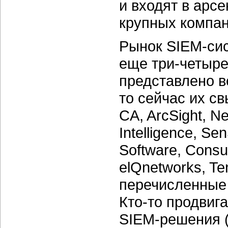
и входят в арс
крупных компан
Рынок
SIEM-си
еще
три-четыр
представлено в
то сейчас их св
CA, ArcSight, Net
Intelligence, S
Software, Consu
elQnetworks, Ten
перечисленные 
Кто-то
продвига
SIEM-решения
(