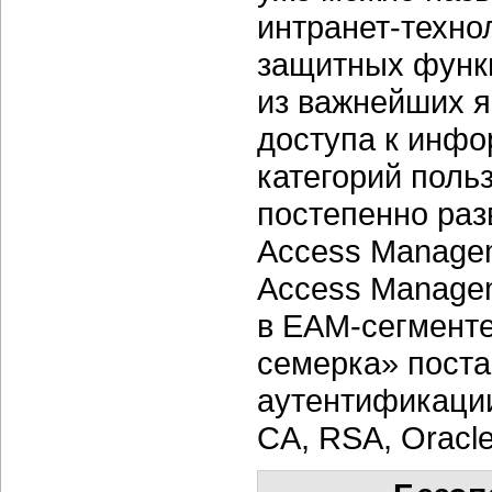
интранет-техно
защитных функц
из важнейших я
доступа к инф
категорий поль
постепенно разв
Access Managem
Access Managem
в
EAM-сегмент
семерка» пост
аутентификации
CA, RSA, Oracle