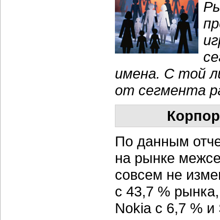
Ры
пр
иг
се
имена. С той л
от сегмента ра
Корпор
По данным отче
на рынке межсе
совсем не изме
с 43,7 % рынка, 
Nokia с 6,7 % и