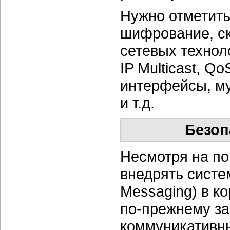
Нужно отметить
шифрование, с
сетевых техно
IP Multicast, Q
интерфейсы, му
и т.д.
Безоп
Несмотря на по
внедрять систе
Messaging) в к
по-прежнему
за
коммуникативн