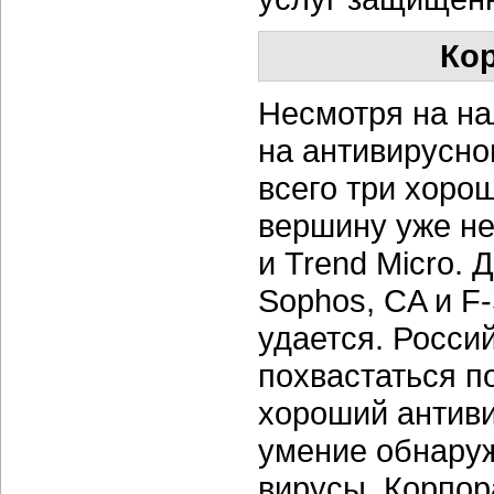
Ко
Несмотря на н
на антивирусн
всего три хоро
вершину уже не
и Trend Micro. 
Sophos, CA и
F-
удается. Росси
похвастаться п
хороший антиви
умение обнаруж
вирусы. Корпор