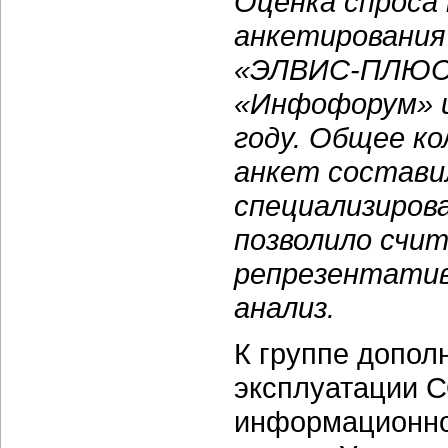
Оценка спроса 
анкетирования
«ЭЛВИС-ПЛЮС»
«Инфофорум» и
году. Общее к
анкет состави
специализиров
позволило счи
репрезентатив
анализ.
К группе допол
эксплуатации С
информационно