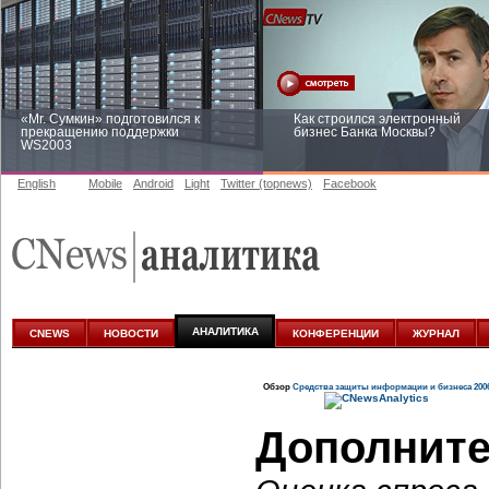
«Mr. Сумкин» подготовился к
Как строился электронный
прекращению поддержки
бизнес Банка Москвы?
WS2003
English
Mobile
Android
Light
Twitter (topnews)
Facebook
Заоблачная оптимизация: как
Рейтинг CNewsInfrastructure 20
Faberlic изменил подход к
приглашаем участвовать
аналитике
АНАЛИТИКА
CNEWS
НОВОСТИ
КОНФЕРЕНЦИИ
ЖУРНАЛ
Обзор
Средства защиты информации и бизнеса 200
Дополните