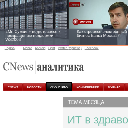
«Mr. Сумкин» подготовился к
Как строился электронный
прекращению поддержки
бизнес Банка Москвы?
WS2003
English
Mobile
Android
Light
Twitter (topnews)
Facebook
Заоблачная оптимизация:
Рейтинг CNewsInfrastructur
как Faberlic изменил подход
2015: приглашаем
к аналитике
участвовать
АНАЛИТИКА
CNEWS
НОВОСТИ
КОНФЕРЕНЦИИ
ЖУРНАЛ
ИТ в здрав