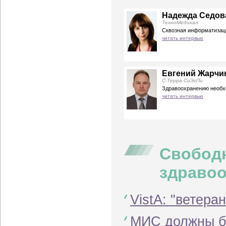
Надежда Седов
ТехноМедикал
Сквозная информатизац
читать интервью
Евгений Жарчи
С-Терра СиЭсПи
Здравоохранению необх
читать интервью
Свобод
здраво
VistA: "ветер
МИС должны б