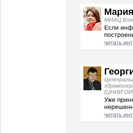
Мария
МИАЦ Вла
Если инф
построен
читать ин
Георг
Централь
здравоохр
(ЦНИИ ОИ
Уже прин
нерешен
читать ин