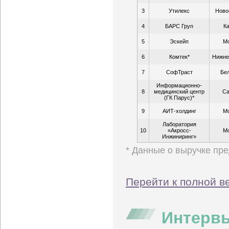
3
Утилекс
Ново
4
БАРС Груп
К
5
Эскейп
М
6
Комтек*
Нижне
7
СофТраст
Бе
Информационно-
8
медицинский центр
Са
(ГК Парус)*
9
АИТ-холдинг
М
Лаборатория
10
«Акросс-
М
Инжиниринг»
* Данные о выручке пр
Перейти к полной в
Интервь