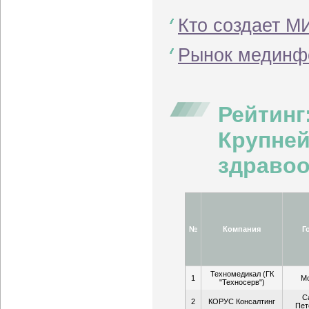
Кто создает М
Рынок мединфо
Рейтинг
Крупней
здравоо
№
Компания
Г
Техномедикал (ГК
1
М
"Техносерв")
С
2
КОРУС Консалтинг
Пет