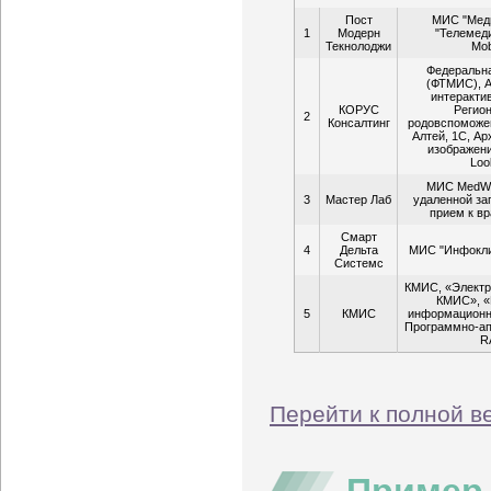
Пост
МИС "Меди
1
Модерн
"Телемеди
Текнолоджи
Mob
Федеральн
(ФТМИС), А
интеракти
КОРУС
Регио
2
Консалтинг
родовспоможе
Алтей, 1С, А
изображени
Loo
МИС MedWo
3
Мастер Лаб
удаленной за
прием к вр
Смарт
4
Дельта
МИС "Инфокли
Системс
КМИС, «Электр
КМИС», «
5
КМИС
информационн
Программно-ап
R
Перейти к полной в