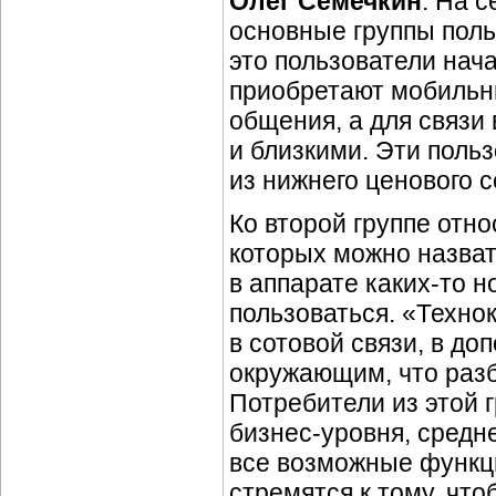
Олег Семечкин
: На 
основные группы поль
это пользователи нача
приобретают мобильны
общения, а для связи 
и близкими. Эти поль
из нижнего ценового с
Ко второй группе отн
которых можно назват
в аппарате
каких-то
но
пользоваться. «Техно
в сотовой связи, в до
окружающим, что разб
Потребители из этой 
бизнес-уровня
, средн
все возможные функци
стремятся к тому, чт