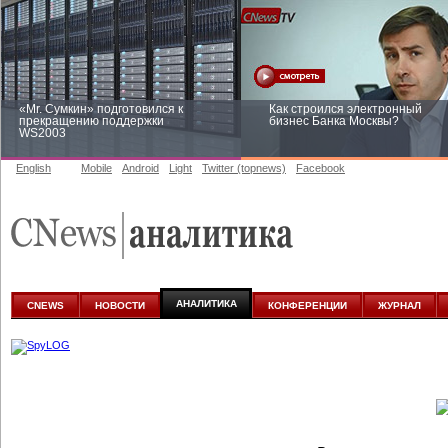
«Mr. Сумкин» подготовился к
Как строился электронный
прекращению поддержки
бизнес Банка Москвы?
WS2003
English
Mobile
Android
Light
Twitter (topnews)
Facebook
Заоблачная оптимизация: как
Рейтинг CNewsInfrastructure 20
Faberlic изменил подход к
приглашаем участвовать
аналитике
АНАЛИТИКА
CNEWS
НОВОСТИ
КОНФЕРЕНЦИИ
ЖУРНАЛ