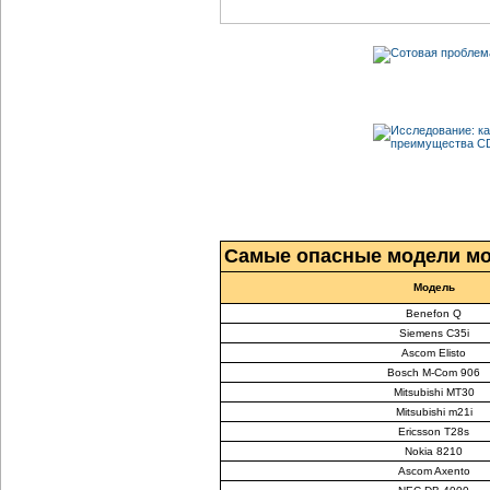
Самые опасные модели м
Модель
Benefon Q
Siemens C35i
Ascom Elisto
Bosch M-Com 906
Mitsubishi MT30
Mitsubishi m21i
Ericsson T28s
Nokia 8210
Ascom Axento