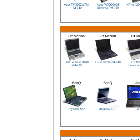
Acer TM3002WTMi
Asus W5G00A02
HP nc42
PM-740
Sonoma
PM-750
От Merlion
От Merlion
От Me
Dell Latitude D610
HP nc6220
PM-740
LG LM6
PM-730
Sonoma
BenQ
BenQ
As
Joybook S52
Joybook S72
W