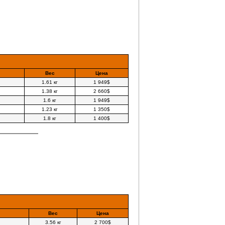
Вес
Цена
1.61 кг
1 949$
1.38 кг
2 660$
1.6 кг
1 949$
1.23 кг
1 350$
1.8 кг
1 400$
Вес
Цена
3.56 кг
2 700$