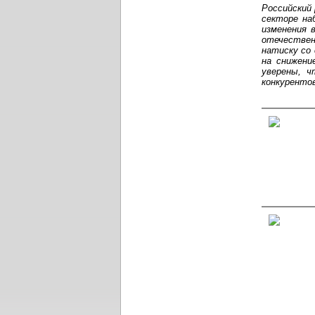
Российский 
секторе на
изменения 
отечестве
натиску со
на снижени
уверены, ч
конкурентов