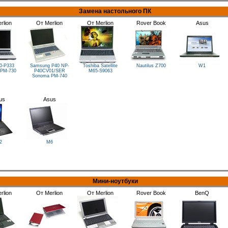
Замена настольного ПК
rlion
От Merlion
От Merlion
Rover Book
Asus
0-P333
Samsung P40 NP-
Toshiba Satellite
Nautilus Z700
W1
PM-730
P40CV01/SER
M65-S9063
Sonoma
PM-740
us
Asus
2
M6
Мини-ноутбуки
rlion
От Merlion
От Merlion
Rover Book
BenQ