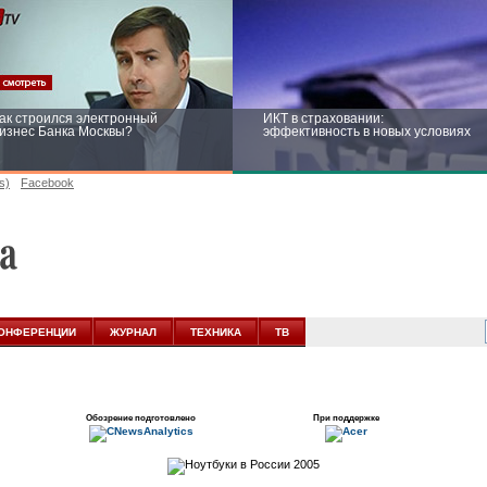
ак строился электронный
ИКТ в страховании:
изнес Банка Москвы?
эффективность в новых условиях
s)
Facebook
ейтинг CNewsInfrastructure 2015:
Информационная безопасность
риглашаем участвовать
бизнеса и госструктур: развитие в
новых условиях
ОНФЕРЕНЦИИ
ЖУРНАЛ
ТЕХНИКА
ТВ
Обозрение подготовлено
При поддержке