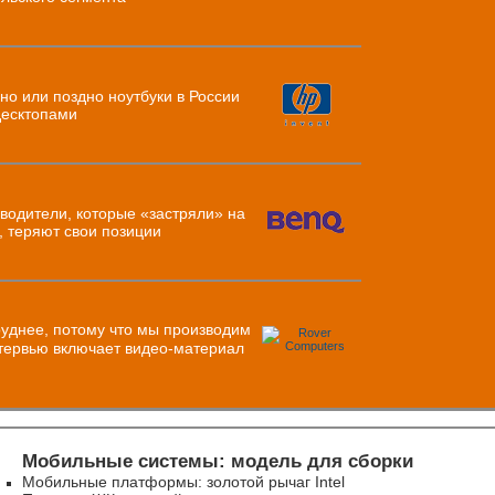
но или поздно ноутбуки в России
десктопами
водители, которые «застряли» на
, теряют свои позиции
уднее, потому что мы производим
Мобильные системы: модель для сборки
Мобильные платформы: золотой рычаг Intel