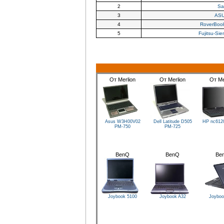
2
Sa
3
AS
4
RoverBook
5
Fujitsu-Si
От Merlion
От Merlion
От Me
Asus W3H00V02
Dell Latitude D505
HP nc61
PM-750
PM-725
BenQ
BenQ
Be
Joybook 5100
Joybook A32
Joyboo