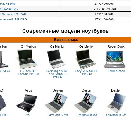
msung M50
17"/1400х900
US W2U00VC
17.1"/1680х1050
 Nautilus Z700 WH
17"/1400х900
emens Amilo M3438G
17"/1400х900
Современные модели ноутбуков
Бизнес-класс
rlion
От Merlion
От Merlion
От Merlion
Rover Book
20
PM-730
LG LS55-1111
Samsung X20 NP-
Sony
VGN-S4HRP
Nautilus Z550
Sonoma
PM-730
X20CV01/SER
PM-740
PM-730
nQ
Asus
Desten
Desten
Desten
k R53
W3
EasyBook B 765
EasyBook B 755
EasyBook B 735