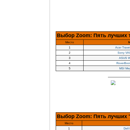
Выбор Zoom: Пять лучших т
Место
М
1
Acer Trav
2
Sony VA
3
ASUS W
4
RoverBook
5
MSI Me
Выбор Zoom: Пять лучших 
Место
1
Dell