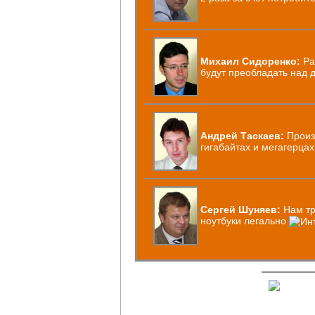
Михаил Сидоренко:
Ра
будут преобладать над 
Андрей Таскаев:
Произ
гигабайтах и мегагерцах
Сергей Шуняев:
Нам тр
ноутбуки легально