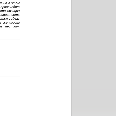
ельно в этом
 происходят
что позиции
тивостоять
ются сейчас
е же игроки
нив местных