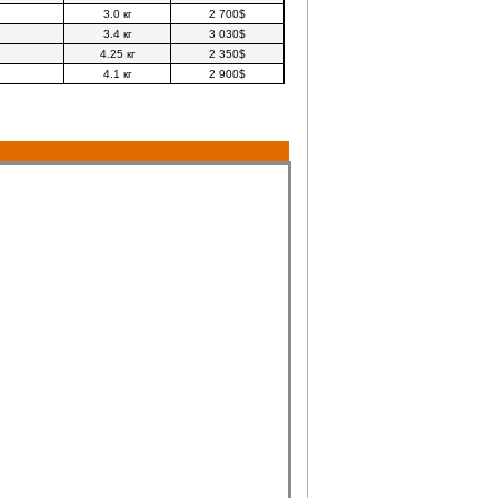
3.0 кг
2 700$
3.4 кг
3 030$
4.25 кг
2 350$
4.1 кг
2 900$