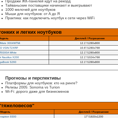
Продажи ЖК-панелей идут на рекорд
Тайваньские поставщики начинают и выигрывают
1000 мелочей для ноутбуков
Мыши для ноутбуков: от А до Я
Практика: как подключить ноутбук к сети через WiFi
онких и легких ноутбуков
одель
Дисплей / Разрешение
elMate 3004WTMi
12.1"/1280х800
IO VGN-T2XRP
10.6"/1280х768
5G00A White
12.1"/1280х800
 Nautilus X200
12.1"/1024х768
gaBook S260
12.1"/1280х800
Прогнозы и перспективы
Платформы для ноутбуков: кто на ринге?
Релизы 2005: Sonoma vs Turion
Wi-Fi: дорого даже для бизнесменов
"тяжеловесов"
Модель
Дисплей / Разрешение
 Inspiron 9300
17"/1920х1200