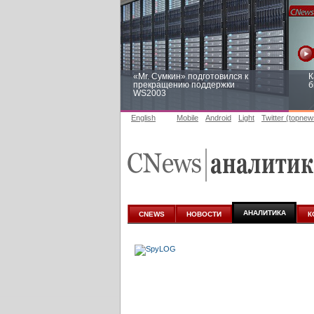
«Mr. Сумкин» подготовился к
К
прекращению поддержки
б
WS2003
English
Mobile
Android
Light
Twitter (topnew
Заоблачная оптимизация: как
Р
Faberlic изменил подход к
п
аналитике
АНАЛИТИКА
CNEWS
НОВОСТИ
К