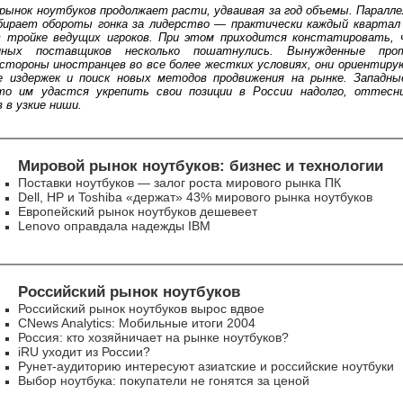
рынок ноутбуков продолжает расти, удваивая за год объемы. Паралл
бирает обороты гонка за лидерство — практически каждый квартал
в тройке ведущих игроков. При этом приходится констатировать, 
нных поставщиков несколько пошатнулись. Вынужденные про
 стороны иностранцев во все более жестких условиях, они ориентиру
е издержек и поиск новых методов продвижения на рынке. Западны
то им удастся укрепить свои позиции в России надолго, оттес
 в узкие ниши.
Мировой рынок ноутбуков: бизнес и технологии
Поставки ноутбуков — залог роста мирового рынка ПК
Dell, HP и Toshiba «держат» 43% мирового рынка ноутбуков
Европейский рынок ноутбуков дешевеет
Lenovo оправдала надежды IBM
Российский рынок ноутбуков
Российский рынок ноутбуков вырос вдвое
CNews Analytics: Мобильные итоги 2004
Россия: кто хозяйничает на рынке ноутбуков?
iRU уходит из России?
Рунет-аудиторию интересуют азиатские и российские ноутбуки
Выбор ноутбука: покупатели не гонятся за ценой