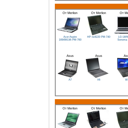
От Merlion
От Merlion
От Me
Acer Aspire
HP nx8220
PM-740
LG LW6
1694WLMi
PM-760
Sonoma
Asus
Asus
As
A7
V6
W
От Merlion
От Merlion
От Me