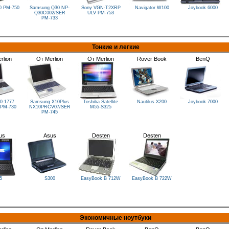
00
PM-750
Samsung Q30 NP-
Sony VGN-T2XRP
Navigator W100
Joybook 6000
Q30C002/SER
ULV
PM-753
PM-733
Тонкие и легкие
rlion
От Merlion
От Merlion
Rover Book
BenQ
0-1777
Samsung X10Plus
Toshiba Satellite
Nautilus X200
Joybook 7000
PM-730
NX10PRCV07/SER
M55-S325
PM-745
us
Asus
Desten
Desten
5
S300
EasyBook B 712W
EasyBook B 722W
Экономичные ноутбуки