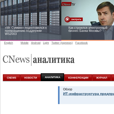
«Mr. Сумкин» подготовился к
Как строился электронный
прекращению поддержки
бизнес Банка Москвы?
WS2003
English
Mobile
Android
Light
Twitter (topnews)
Facebook
Заоблачная оптимизация: как
Рейтинг CNewsInfrastructure 20
Faberlic изменил подход к
приглашаем участвовать
аналитике
АНАЛИТИКА
CNEWS
НОВОСТИ
КОНФЕРЕНЦИИ
ЖУРНАЛ
Обзор
ИТ-инфраструктура предпр