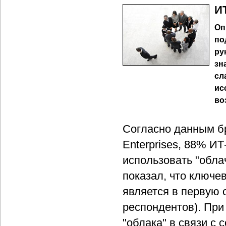
И
Оп
по
ру
зн
сл
ис
во
Согласно данным бр
Enterprises, 88% И
использовать "обла
показал, что ключе
является в первую 
респондентов). Пр
"облака" в связи с