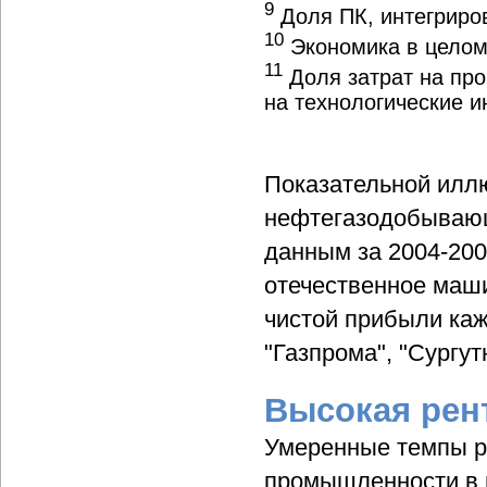
9
Доля ПК, интегриро
10
Экономика в цело
11
Доля затрат на про
на технологические 
Показательной илл
нефтегазодобывающи
данным за 2004-200
отечественное маши
чистой прибыли ка
"Газпрома", "Сургут
Высокая рен
Умеренные темпы ро
промышленности в 