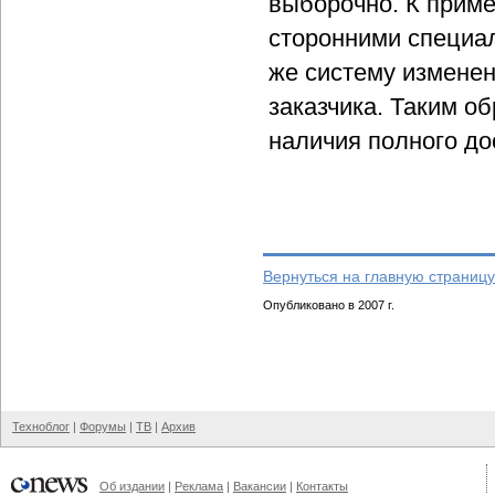
выборочно. К прим
сторонними специал
же систему изменен
заказчика. Таким о
наличия полного до
Вернуться на главную страницу
Опубликовано в 2007 г.
Техноблог
|
Форумы
|
ТВ
|
Архив
Об издании
|
Реклама
|
Вакансии
|
Контакты