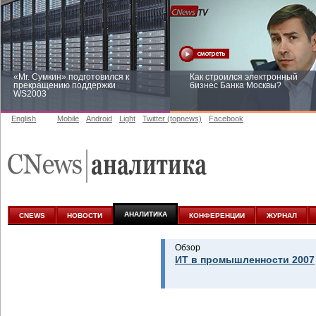
«Mr. Сумкин» подготовился к
Как строился электронный
прекращению поддержки
бизнес Банка Москвы?
WS2003
English
Mobile
Android
Light
Twitter (topnews)
Facebook
Заоблачная оптимизация: как
Рейтинг CNewsInfrastructure 20
Faberlic изменил подход к
приглашаем участвовать
аналитике
АНАЛИТИКА
CNEWS
НОВОСТИ
КОНФЕРЕНЦИИ
ЖУРНАЛ
Обзор
ИТ в промышленности 2007