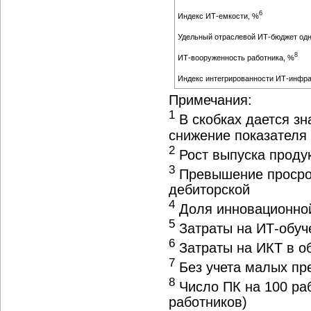
6
Индекс ИТ-емкости, %
Удельный отраслевой ИТ-бюджет одно
8
ИТ-вооруженность работника, %
Индекс интегрированности ИТ-инфра
Примечания:
1
В скобках дается зн
снижение показателя 
2
Рост выпуска продук
3
Превышение просроч
дебиторской
4
Доля инновационной
5
Затраты на ИТ-обуче
6
Затраты на ИКТ в о
7
Без учета малых пр
8
Число ПК на 100 раб
работников)