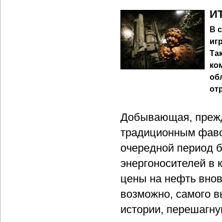
ИТ
В 
иг
Та
ко
об
от
Добывающая, прежд
традиционным фаво
очередной период 
энергоносителей в к
цены на нефть вновь
возможно, самого в
истории, перешагну