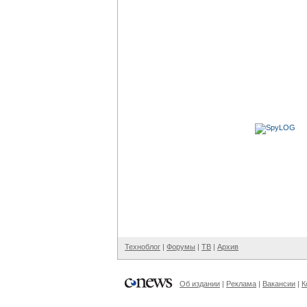
Техноблог
|
Форумы
|
ТВ
|
Архив
Об издании
|
Реклама
|
Вакансии
|
К