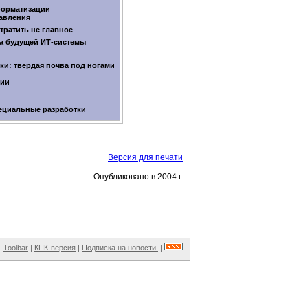
форматизации
авления
тратить не главное
а будущей
ИТ-системы
ки: твердая почва под ногами
ции
ециальные разработки
Версия для печати
Опубликовано в 2004 г.
Toolbar
|
КПК-версия
|
Подписка на новости
|