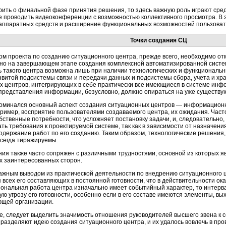
орить о финальной фазе принятия решения, то здесь важную роль играют ср
проводить видеоконференции с возможностью коллективного просмотра. В э
аппаратных
средств и расширение функциональных возможностей пользоват
Точки создания СЦ
м проекта по созданию ситуационного центра, прежде всего, необходимо от
но на завершающем этапе создания комплексной автоматизированной систем
 такого центра возможна лишь при наличии технологических и функциональн
звитой подсистемы связи и передачи данных и подсистемы сбора, учета и хр
х центров, интегрирующих в себе практически все имеющиеся в системе инф
 представления информации, безусловно, должно опираться на уже существ
оминался основный аспект создания ситуационных центров —
информационн
ример, восприятие пользователями создаваемого центра, их ожидания. Час
ственные потребности, что усложняет постановку задачи, и, следовательно,
ь требования к проектируемой системе, так как в зависимости от назначен
одержание работ по его созданию. Таким образом, технологические решения
всегда тиражируемы.
ния также часто сопряжен с различными трудностями, основной из которых 
х заинтересованных сторон.
ажным выводом из практической деятельности по внедрению ситуационного 
всех его составляющих в постоянной готовности, что в действительности ок
ональная работа центра изначально имеет событийный характер, то интер
ю угрозу его готовности, особенно если в его составе имеются элементы, в
ющей организации.
е, следует выделить значимость отношения руководителей высшего звена к 
разделяют идею создания ситуационного центра, и их удалось вовлечь в про