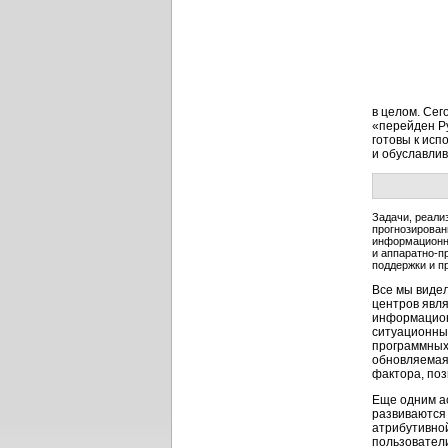
в целом. Се
«перейден Ру
готовы к исп
и обуславлив
Задачи, реали
прогнозирован
информационн
и
аппаратно-п
поддержки и п
Все мы видел
центров явля
информацион
ситуационны
программных
обновляемая
фактора, по
Еще одним а
развиваются 
атрибутивно
пользователи