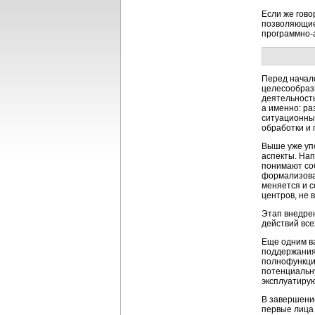
Если же гов
позволяющие 
программно-
Перед начало
целесообраз
деятельность
а именно: ра
ситуационны
обработки и
Выше уже уп
аспекты. Нап
понимают соб
формализоват
меняется и с
центров, не 
Этап внедре
действий все
Еще одним в
поддержания 
полнофункци
потенциальну
эксплуатиру
В завершени
первые лица 