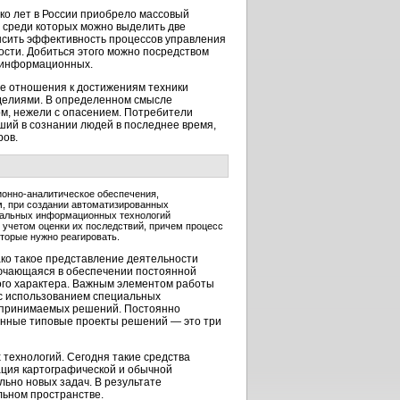
ко лет в России приобрело массовый
, среди которых можно выделить две
ысить эффективность процессов управления
сти. Добиться этого можно посредством
, информационных.
е отношения к достижениям техники
зделиями. В определенном смысле
ом, нежели с опасением. Потребители
ший в сознании людей в последнее время,
ров.
онно-аналитическое
обеспечения,
м, при создании автоматизированных
циальных информационных технологий
учетом оценки их последствий, причем процесс
торые нужно реагировать.
ако такое представление деятельности
ключающаяся в обеспечении постоянной
ого характера. Важным элементом работы
 с использованием специальных
 принимаемых решений. Постоянно
ленные типовые проекты решений — это три
технологий. Сегодня такие средства
ация картографической и обычной
ьно новых задач. В результате
льном пространстве.