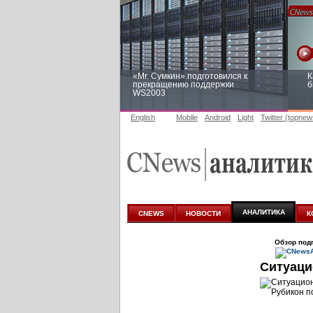
«Mr. Сумкин» подготовился к
К
прекращению поддержки
б
WS2003
English
Mobile
Android
Light
Twitter (topnew
Заоблачная оптимизация: как
Р
Faberlic изменил подход к
п
аналитике
АНАЛИТИКА
CNEWS
НОВОСТИ
К
Обзор под
Ситуаци