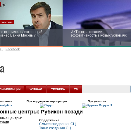
ак строился электронный
ИКТ в страховании:
изнес Банка Москвы?
эффективность в новых условиях
s)
Facebook
ейтинг CNewsInfrastructure 2015:
Информационная безопасность
риглашаем участвовать
бизнеса и госструктур: развитие в
новых условиях
ОНФЕРЕНЦИИ
ЖУРНАЛ
ТЕХНИКА
ТВ
готовлен
При поддержке корпорации
При участии
онные центры: Рубикон позади
Содержание:
Смысл внедрения СЦ
Точки создания СЦ