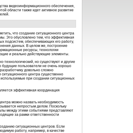
едства видеоинформационного обеспечения,
той области также идет активное развитие
елей.
метить, что создание ситуационного центра
ы. Это обусловлено тем, что эффективная
ых подсистем, обеспечивающих его работу,
анения данных. В целом же, построение
ормационные ресурсы, технологии
ующие и реально действующие элементы.
о-технологический
, но существуют и другие
то будущие пользователи не очень хорошо
 разработчику довольно сложно
ия ситуационного центра существенно
, используемые при создании ситуационных
является эффективная координация
центра можно назвать необходимость
азывается непростым делом. Поскольку
валы между этими событиями представляют
ыходящие за рамки ответственности
созданию ситуационных центров. Если
водимую работу, например, в качестве