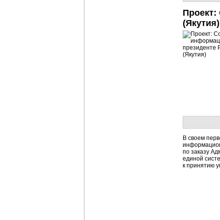
Проект:
(Якутия)
В своем пер
информацион
по заказу А
единой систе
к принятию у