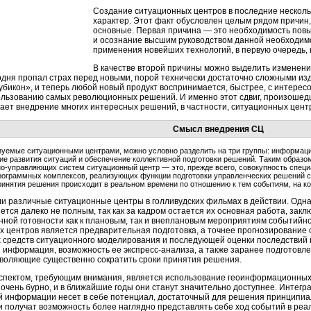
Создание ситуационных центров в последние несколь
характер. Этот факт обусловлен целым рядом причин
основные. Первая причина — это необходимость пов
и осознание высшим руководством данной необходимо
применения новейших технологий, в первую очередь
В качестве второй причины можно выделить изменени
годня пропал страх перед новыми, порой технически достаточно сложными и
бикон», и теперь любой новый продукт воспринимается, быстрее, с интерес
ользованию самых революционных решений. И именно этот сдвиг, произошед
ает внедрение многих интересных решений, в частности, ситуационных цент
Смысл внедрения СЦ
зуемые ситуационными центрами, можно условно разделить на три группы:
информаци
ие развития ситуаций и обеспечение коллективной подготовки решений. Таким образо
о-управляющих
систем ситуационный центр — это, прежде всего, совокупность спе
рограммных
комплексов, реализующих функции подготовки управленческих решений с 
ринятия решения происходит в реальном времени по отношению к тем событиям, на ко
и различные ситуационные центры в голливудских фильмах в действии. Одн
ется далеко не полным, так как за кадром остается их основная работа, за
ной готовности как к плановым, так и внеплановым мероприятиям событийн
х центров является предварительная подготовка, а точнее прогнозирование
 средств ситуационного моделирования и последующей оценки последствий
 информация, возможность ее
экспресс-анализа
, а также заранее подготов
зволяющие существенно сократить сроки принятия решения.
спектом, требующим внимания, является использование геоинформационных 
очень бурно, и в ближайшие годы они станут значительно доступнее. Интегр
й информации несет в себе потенциал, достаточный для решения принципиал
 получат возможность более наглядно представлять себе ход событий в реа