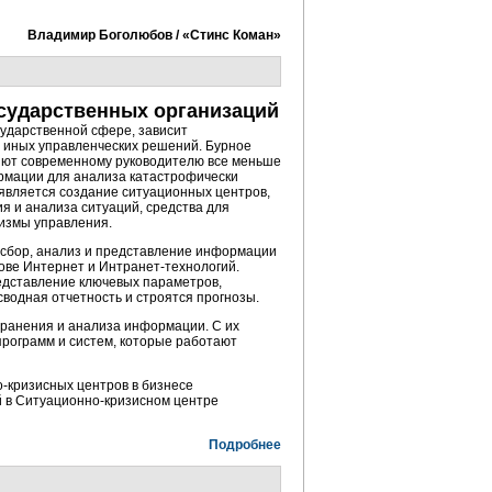
Владимир Боголюбов / «Стинс Коман»
сударственных организаций
осударственной сфере, зависит
и иных управленческих решений. Бурное
яют современному руководителю все меньше
ормации для анализа катастрофически
 является создание ситуационных центров,
я и анализа ситуаций, средства для
измы управления.
я сбор, анализ и представление информации
ове Интернет и
Интранет-технологий
.
едставление ключевых параметров,
сводная отчетность и строятся прогнозы.
хранения и анализа информации. С их
рограмм и систем, которые работают
о-кризисных
центров в бизнесе
й в
Ситуационно-кризисном
центре
Подробнее