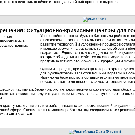
в, то это значительно облегчит весь дальнейший процесс внедрения.
 решения:
Ситуационно-кризисные
центры для го
Успех любого проекта, будь то бизнес или работа в г
от своевременности и правильности принятия тех ил
развитие технологий и усложнение процессов оставл
и меньше времени на раздумья, тогда как объем инф
возрастает. Единственным выходом из этой ситуации
которые объединяют в себе технологии моделировани
предельно четкого отображения информации и механ
Одним из средств, при помощи которого организуетс
для руководителей являются мощные порталы на осн
Именно на базе портала организуется визуальное пр
показываются те ли иные зависимости, генерируется 
одводной частью айсберга» являются порой весьма сложные системы сбора, 
новится возможным получить данные из множества зачастую разрозненных п
и.
ладает уникальным опытом работ, связаных с информатизацией
ситуационн
венной сфере. Специалисты компании работали над созданием таких решени
ссии РФ и МЧС РФ.