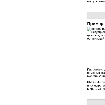
консультанто
Пример
При этом «п
помощью ста
в организаци
РБК СОФТ об
и государст
Минатома Ро