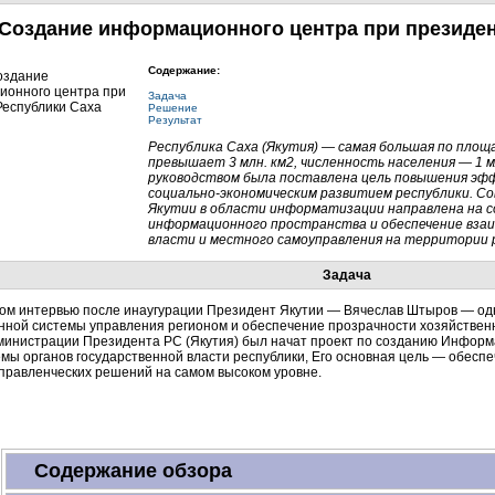
 Создание информационного центра при президен
Содержание:
Задача
Решение
Результат
Республика Саха (Якутия) — самая большая по площ
превышает 3 млн. км2, численность населения — 1 мл
руководством была поставлена цель повышения эф
социально-экономическим
развитием республики. Со
Якутии в области информатизации направлена на с
информационного пространства и обеспечение взаи
власти и местного самоуправления на территории 
Задача
вом интервью после инаугурации Президент Якутии — Вячеслав Штыров — од
ной системы управления регионом и обеспечение прозрачности хозяйственно
дминистрации Президента РС (Якутия) был начат проект по созданию Информ
мы органов государственной власти республики, Его основная цель — обесп
правленческих решений на самом высоком уровне.
Содержание обзора