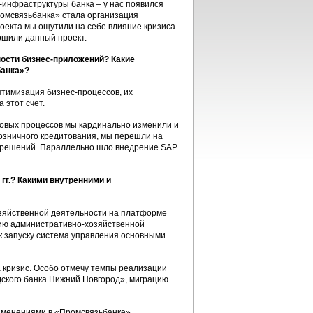
-инфраструктуры банка – у нас появился
омсвязьбанка» стала организация
оекта мы ощутили на себе влияние кризиса.
ршили данный проект.
ности бизнес-приложений? Какие
банка»?
тимизация бизнес-процессов, их
 этот счет.
овых процессов мы кардинально изменили и
озничного кредитования, мы перешли на
я решений. Параллельно шло внедрение SAP
гг.? Какими внутренними и
зяйственной деятельности на платформе
нию административно-хозяйственной
к запуску система управления основными
а кризис. Особо отмечу темпы реализации
ского банка Нижний Новгород», миграцию
зменениями в «Промсвязьбанке»,