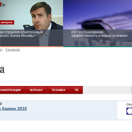
ак строился электронный
ИКТ в страховании:
изнес Банка Москвы?
эффективность в новых условиях
s)
Facebook
ейтинг CNewsInfrastructure 2015:
Информационная безопасность
риглашаем участвовать
бизнеса и госструктур: развитие в
новых условиях
ОНФЕРЕНЦИИ
ЖУРНАЛ
ТЕХНИКА
ТВ
р
Обз
в банках 2010