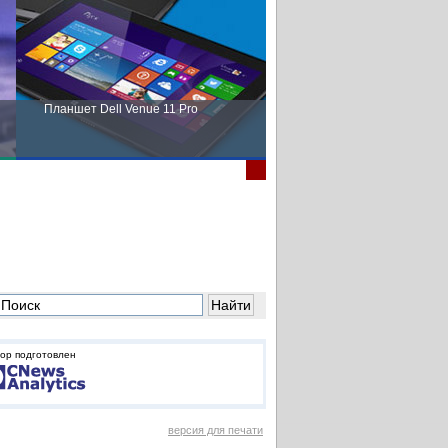
Планшет Dell Venue 11 Pro
Пора выбирать Fujitsu!
ор подготовлен
версия для печати