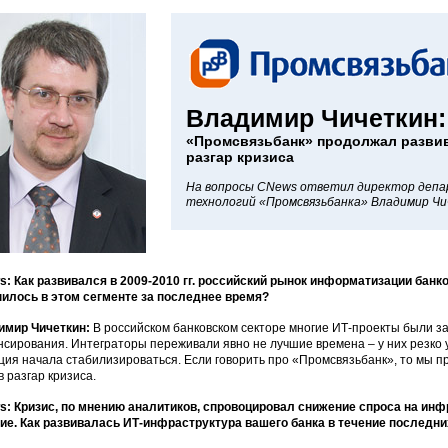
Владимир Чичеткин:
«Промсвязьбанк» продолжал развив
разгар кризиса
На вопросы CNews ответил директор деп
технологий «Промсвязьбанка» Владимир Чи
: Как развивался в 2009-2010 гг. российский рынок информатизации бан
илось в этом сегменте за последнее время?
имир Чичеткин:
В российском банковском секторе многие ИТ-проекты были з
сирования. Интеграторы переживали явно не лучшие времена – у них резко уп
ция начала стабилизироваться. Если говорить про «Промсвязьбанк», то мы 
в разгар кризиса.
: Кризис, по мнению аналитиков, спровоцировал снижение спроса на инф
ие. Как развивалась ИТ-инфраструктура вашего банка в течение последни