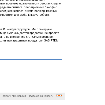
таких проектов можно отнести реорганизацию
среднего бизнеса, операционный бэк-офис.
среднем бизнесе, private-banking. Важным
ожностями для мобильных устройств.
ие ИТ-инфраструктуры. Мы планируем
лище SAP. Ожидается продолжение проекта
оекта по внедрению SAP CRM в рознице.
озничных кредитных продуктов - SAS RTDM.
Toolbar
|
КПК-версия
|
Подписка на новости
|