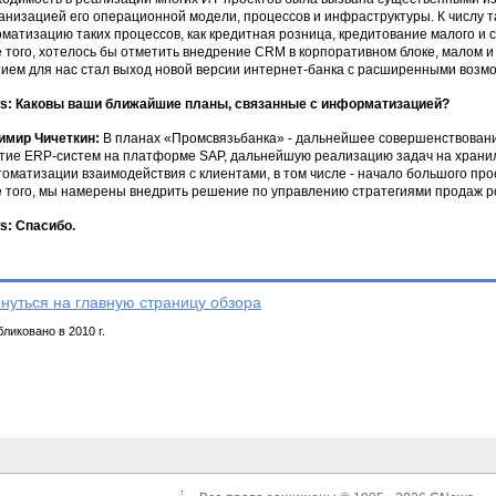
анизацией его операционной модели, процессов и инфраструктуры. К числу 
оматизацию таких процессов, как кредитная розница, кредитование малого и 
 того, хотелось бы отметить внедрение CRM в корпоративном блоке, малом и 
ием для нас стал выход новой версии интернет-банка с расширенными возм
s: Каковы ваши ближайшие планы, связанные с информатизацией?
имир Чичеткин:
В планах «Промсвязьбанка» - дальнейшее совершенствован
тие ERP-систем на платформе SAP, дальнейшую реализацию задач на храни
томатизации взаимодействия с клиентами, в том числе - начало большого пр
 того, мы намерены внедрить решение по управлению стратегиями продаж р
: Спасибо.
нуться на главную страницу обзора
ликовано в 2010 г.