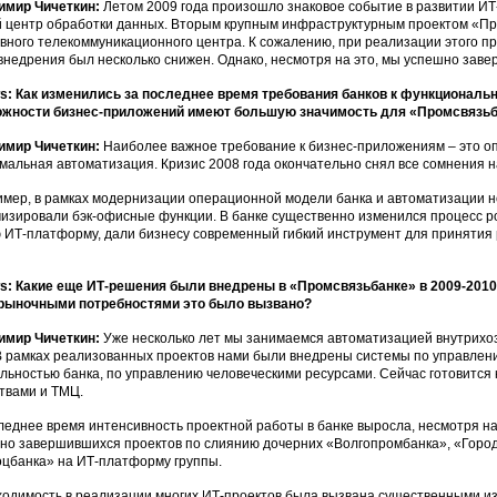
имир Чичеткин:
Летом 2009 года произошло знаковое событие в развитии ИТ
 центр обработки данных. Вторым крупным инфраструктурным проектом «Пр
вного телекоммуникационного центра. К сожалению, при реализации этого пр
внедрения был несколько снижен. Однако, несмотря на это, мы успешно заве
: Как изменились за последнее время требования банков к функциональ
ожности бизнес-приложений имеют большую значимость для «Промсвязь
имир Чичеткин:
Наиболее важное требование к бизнес-приложениям – это оп
мальная автоматизация. Кризис 2008 года окончательно снял все сомнения на
мер, в рамках модернизации операционной модели банка и автоматизации н
изировали бэк-офисные функции. В банке существенно изменился процесс р
 ИТ-платформу, дали бизнесу современный гибкий инструмент для приняти
: Какие еще ИТ-решения были внедрены в «Промсвязьбанке» в 2009-2010 
рыночными потребностями это было вызвано?
имир Чичеткин:
Уже несколько лет мы занимаемся автоматизацией внутрихо
В рамках реализованных проектов нами были внедрены системы по управле
льностью банка, по управлению человеческими ресурсами. Сейчас готовится 
твами и ТМЦ.
леднее время интенсивность проектной работы в банке выросла, несмотря н
но завершившихся проектов по слиянию дочерних «Волгопромбанка», «Город
цбанка» на ИТ-платформу группы.
одимость в реализации многих ИТ-проектов была вызвана существенными и