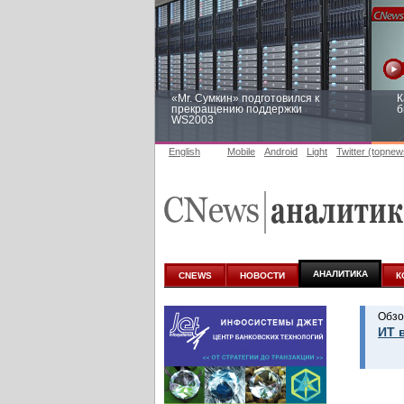
«Mr. Сумкин» подготовился к
К
прекращению поддержки
б
WS2003
English
Mobile
Android
Light
Twitter (topnew
Заоблачная оптимизация: как
Р
Faberlic изменил подход к
п
аналитике
АНАЛИТИКА
CNEWS
НОВОСТИ
К
Обзо
ИТ 