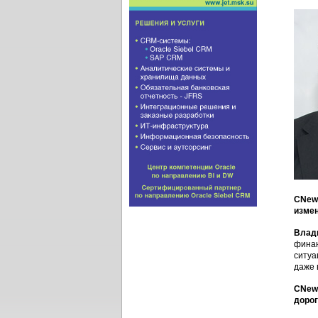
CNews
измен
Влад
финан
ситуа
даже 
CNews
дорог