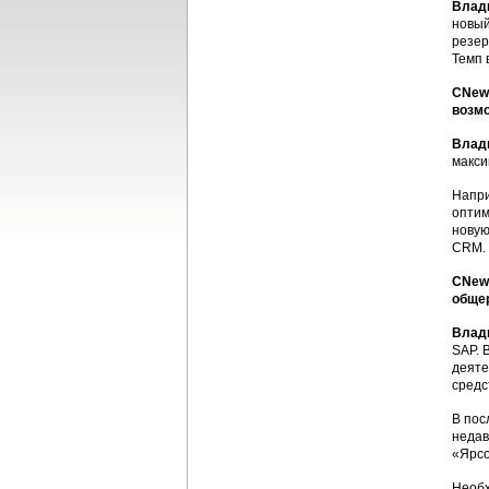
Влад
новый
резер
Темп 
CNews
возм
Влад
макси
Напри
оптим
новую
CRM.
CNews
обще
Влад
SAP. 
деяте
средс
В пос
недав
«Ярсо
Необх