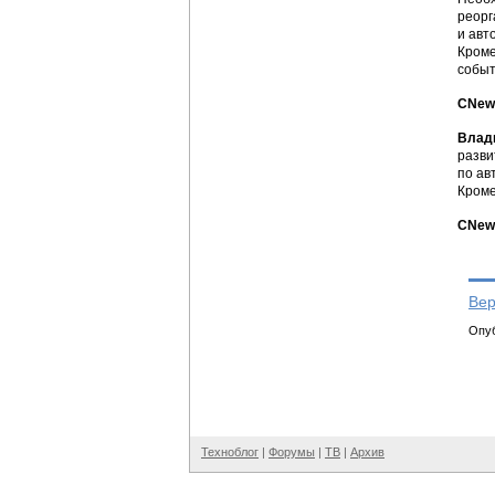
реорг
и авт
Кроме
событ
CNew
Влад
разви
по ав
Кроме
CNews
Вер
Опуб
Техноблог
|
Форумы
|
ТВ
|
Архив