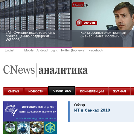
«Mr. Сумкин» подготовился к
Как строился электронный
прекращению поддержки
бизнес Банка Москвы?
WS2003
English
Mobile
Android
Light
Twitter (topnews)
Facebook
Заоблачная оптимизация: как
Рейтинг CNewsInfrastructure 20
Faberlic изменил подход к
приглашаем участвовать
аналитике
АНАЛИТИКА
CNEWS
НОВОСТИ
КОНФЕРЕНЦИИ
ЖУРНАЛ
Обзор
ИТ в банках 2010