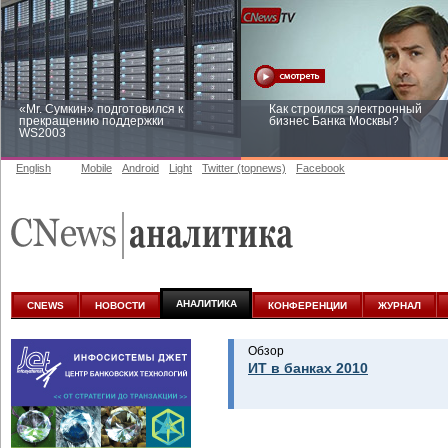
«Mr. Сумкин» подготовился к
Как строился электронный
прекращению поддержки
бизнес Банка Москвы?
WS2003
English
Mobile
Android
Light
Twitter (topnews)
Facebook
Заоблачная оптимизация: как
Рейтинг CNewsInfrastructure 20
Faberlic изменил подход к
приглашаем участвовать
аналитике
АНАЛИТИКА
CNEWS
НОВОСТИ
КОНФЕРЕНЦИИ
ЖУРНАЛ
Обзор
ИТ в банках 2010