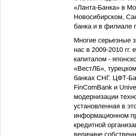
«Ланта-Банка» в Мо
Новосибирском, Са
банка и в филиале г
Многие серьезные з
нас в 2009-2010 гг.
капиталом - японск
«ВестЛБ», турецком
банках СНГ. ЦФТ-Ба
FinComBank и Unive
модернизации техн
установленная в эт
информационном пр
кредитной организа
величине собственн