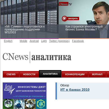
«Mr. Сумкин» подготовился к
Как строился электронный
прекращению поддержки
бизнес Банка Москвы?
WS2003
English
Mobile
Android
Light
Twitter (topnews)
Facebook
Заоблачная оптимизация: как
Рейтинг CNewsInfrastructure 20
Faberlic изменил подход к
приглашаем участвовать
аналитике
АНАЛИТИКА
CNEWS
НОВОСТИ
КОНФЕРЕНЦИИ
ЖУРНАЛ
Обзор
ИТ в банках 2010