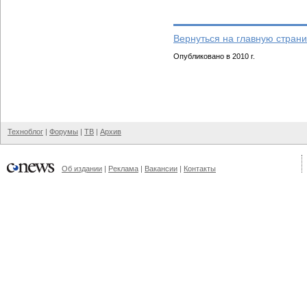
Вернуться на главную страни
Опубликовано в 2010 г.
Техноблог
|
Форумы
|
ТВ
|
Архив
Об издании
|
Реклама
|
Вакансии
|
Контакты