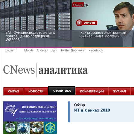
«Mr. Сумкин» подготовился к
Как строился электронный
прекращению поддержки
бизнес Банка Москвы?
WS2003
English
Mobile
Android
Light
Twitter (topnews)
Facebook
Заоблачная оптимизация: как
Рейтинг CNewsInfrastructure 20
Faberlic изменил подход к
приглашаем участвовать
аналитике
АНАЛИТИКА
CNEWS
НОВОСТИ
КОНФЕРЕНЦИИ
ЖУРНАЛ
Обзор
ИТ в банках 2010