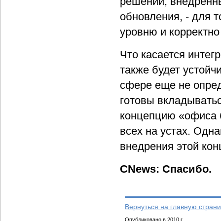
решений, внедренны
обновления, - для 
уровню и корректн
Что касается интег
также будет устойч
сфере еще не опред
готовы вкладыватьс
концепцию «офиса б
всех на устах. Одн
внедрения этой кон
CNews: Спасибо.
Вернуться на главную страни
Опубликовано в 2010 г.