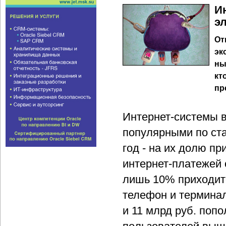
И
э
От
эк
ны
кт
пр
Интернет-системы 
популярными по ста
год - на их долю п
интернет-платежей
лишь 10% приходит
телефон и терминал
и 11 млрд руб. попо