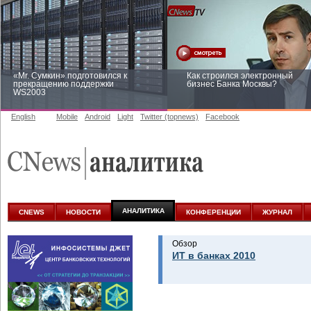
«Mr. Сумкин» подготовился к
Как строился электронный
прекращению поддержки
бизнес Банка Москвы?
WS2003
English
Mobile
Android
Light
Twitter (topnews)
Facebook
Заоблачная оптимизация: как
Рейтинг CNewsInfrastructure 20
Faberlic изменил подход к
приглашаем участвовать
аналитике
АНАЛИТИКА
CNEWS
НОВОСТИ
КОНФЕРЕНЦИИ
ЖУРНАЛ
Обзор
ИТ в банках 2010