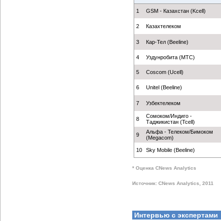
1
GSM - Казахстан (Kcell)
2
Казахтелеком
3
Кар-Тел (Beeline)
4
Уздунробита (МТС)
5
Coscom (Ucell)
6
Unitel (Beeline)
7
Узбектелеком
Сомоком/Индиго -
8
Таджикистан (Tcell)
Альфа - Телеком/Бимоком
9
(Megacom)
10
Sky Mobile (Beeline)
* Оценка CNews Analytics
Источник: CNews Analytics, 2011
Интервью с экспертами