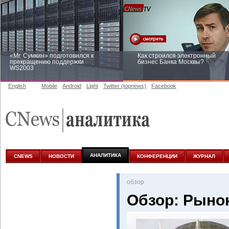
«Mr. Сумкин» подготовился к
Как строился электронный
прекращению поддержки
бизнес Банка Москвы?
WS2003
English
Mobile
Android
Light
Twitter (topnews)
Facebook
Заоблачная оптимизация: как
Рейтинг CNewsInfrastructure 20
Faberlic изменил подход к
приглашаем участвовать
аналитике
АНАЛИТИКА
CNEWS
НОВОСТИ
КОНФЕРЕНЦИИ
ЖУРНАЛ
oбзор
Обзор: Рынок