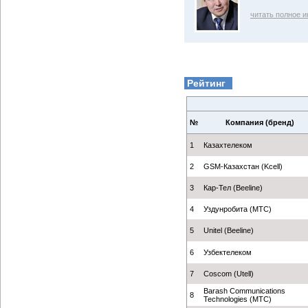
читать полное 
Рейтинг
№
Компания (бренд)
1
Казахтелеком
2
GSM-Казахстан (Kcell)
3
Кар-Тел (Beeline)
4
Уздунробита (МТС)
5
Unitel (Beeline)
6
Узбектелеком
7
Coscom (Utell)
Barash Communications
8
Technologies (МТС)