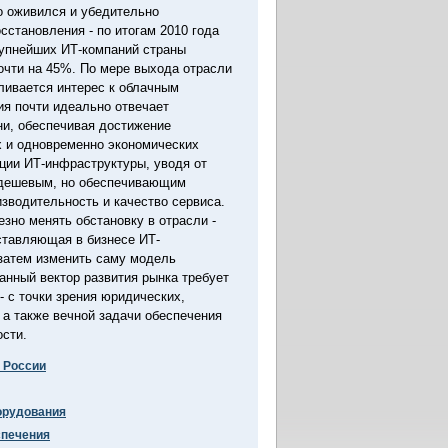
о оживился и убедительно
сстановления - по итогам 2010 года
рупнейших ИТ-компаний страны
очти на 45%. По мере выхода отрасли
ливается интерес к облачным
ия почти идеально отвечает
ни, обеспечивая достижение
 и одновременно экономических
ции ИТ-инфраструктуры, уводя от
 дешевым, но обеспечивающим
зводительность и качество сервиса.
зно менять обстановку в отрасли -
ставляющая в бизнесе ИТ-
 затем изменить саму модель
анный вектор развития рынка требует
- с точки зрения юридических,
 а также вечной задачи обеспечения
сти.
в России
орудования
спечения