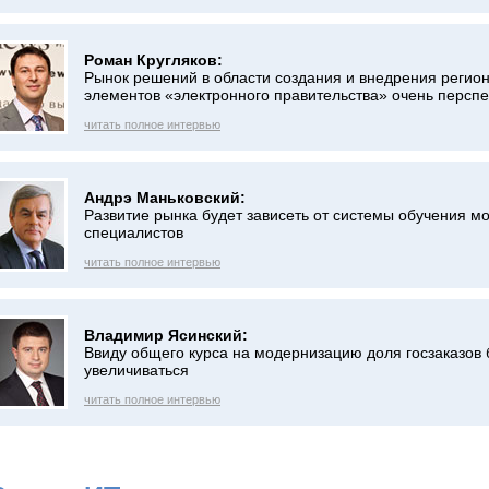
Роман Кругляков:
Рынок решений в области создания и внедрения регио
элементов «электронного правительства» очень перспе
читать полное интервью
Андрэ Маньковский:
Развитие рынка будет зависеть от системы обучения м
специалистов
читать полное интервью
Владимир Ясинский:
Ввиду общего курса на модернизацию доля госзаказов 
увеличиваться
читать полное интервью