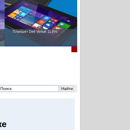
Планшет Dell Venue 11 Pro
Пора выбирать Fujitsu!
ке