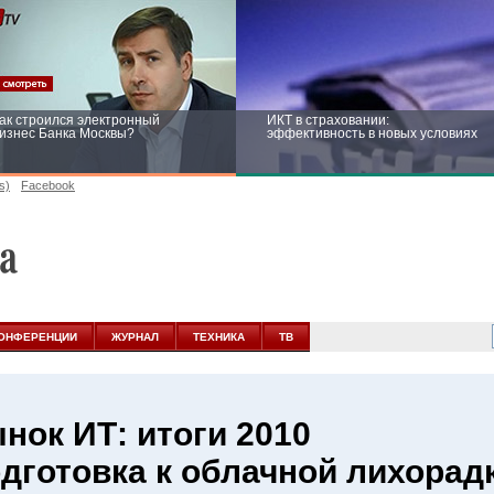
ак строился электронный
ИКТ в страховании:
изнес Банка Москвы?
эффективность в новых условиях
s)
Facebook
ейтинг CNewsInfrastructure 2015:
Информационная безопасность
риглашаем участвовать
бизнеса и госструктур: развитие в
новых условиях
ОНФЕРЕНЦИИ
ЖУРНАЛ
ТЕХНИКА
ТВ
нок ИТ: итоги 2010
дготовка к облачной лихорад