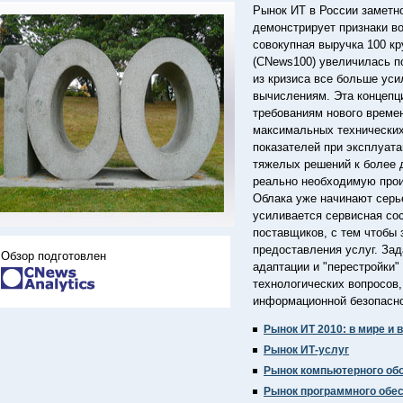
Рынок ИТ в России заметн
демонстрирует признаки во
совокупная выручка 100 к
(CNews100) увеличилась п
из кризиса все больше уси
вычислениям. Эта концепц
требованиям нового време
максимальных технических
показателей при эксплуата
тяжелых решений к более
реально необходимую прои
Облака уже начинают серье
усиливается сервисная со
поставщиков, с тем чтобы
предоставления услуг. Зад
Обзор подготовлен
адаптации и "перестройки" 
технологических вопросов,
информационной безопасно
Рынок ИТ 2010: в мире и 
Рынок ИТ-услуг
Рынок компьютерного об
Рынок программного обе