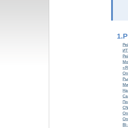
1.
Ре
ИТ
Ре
Мо
«Я
Оп
Ры
Ми
На
Са
Пр
CN
Оп
Оп
BI