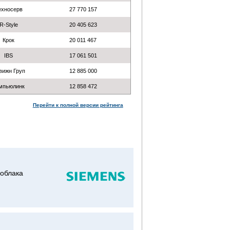
ехносерв
27 770 157
R-Style
20 405 623
Крок
20 011 467
IBS
17 061 501
вижн Груп
12 885 000
мпьюлинк
12 858 472
Перейти к полной версии рейтинга
 облака