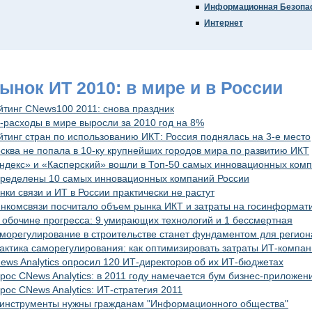
Информационная Безопа
Интернет
Рынок ИТ 2010: в мире и в России
йтинг CNews100 2011: снова праздник
-расходы в мире выросли за 2010 год на 8%
йтинг стран по использованию ИКТ: Россия поднялась на 3-е место
сква не попала в 10-ку крупнейших городов мира по развитию ИКТ
ндекс» и «Касперский» вошли в Топ-50 самых инновационных ком
ределены 10 самых инновационных компаний России
нки связи и ИТ в России практически не растут
нкомсвязи посчитало объем рынка ИКТ и затраты на госинформат
 обочине прогресса: 9 умирающих технологий и 1 бессмертная
морегулирование в строительстве станет фундаментом для регион
актика саморегулирования: как оптимизировать затраты ИТ-компа
ews Analytics опросил 120 ИТ-директоров об их ИТ-бюджетах
рос CNews Analytics: в 2011 году намечается бум бизнес-приложен
рос CNews Analytics: ИТ-стратегия 2011
-инструменты нужны гражданам "Информационного общества"