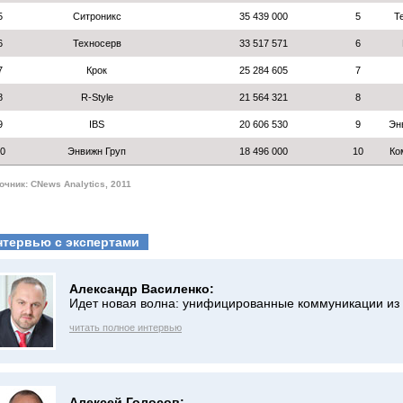
5
Ситроникс
35 439 000
5
Т
6
Техносерв
33 517 571
6
7
Крок
25 284 605
7
8
R-Style
21 564 321
8
9
IBS
20 606 530
9
Эн
0
Энвижн Груп
18 496 000
10
Ко
очник: CNews Analytics, 2011
нтервью с экспертами
Александр Василенко:
Идет новая волна: унифицированные коммуникации из
читать полное интервью
Алексей Голосов: