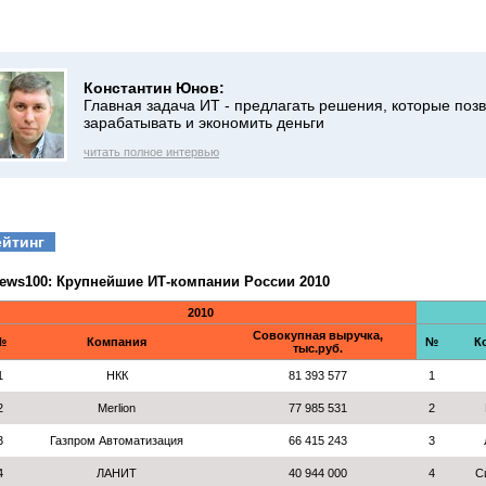
Константин Юнов:
Главная задача ИТ - предлагать решения, которые поз
зарабатывать и экономить деньги
читать полное интервью
ейтинг
ews100: Крупнейшие ИТ-компании России 2010
2010
Совокупная выручка,
№
Компания
№
К
тыс.руб.
1
НКК
81 393 577
1
2
Merlion
77 985 531
2
3
Газпром Автоматизация
66 415 243
3
4
ЛАНИТ
40 944 000
4
С