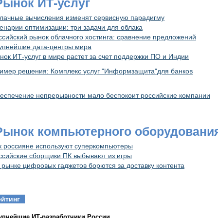
 Рынок ИТ-услуг
лачные вычисления изменят сервисную парадигму
енарии оптимизации: три задачи для облака
ссийский рынок облачного хостинга: сравнение предложений
упнейшие дата-центры мира
нок ИТ-услуг в мире растет за счет поддержки ПО и Индии
имер решения: Комплекс услуг "Информзащита"для банков
еспечение непрерывности мало беспокоит российские компании
 Рынок компьютерного оборудовани
к россияне используют суперкомпьютеры
ссийские сборщики ПК выбывают из игры
 рынке цифровых гаджетов борются за доставку контента
ейтинг
упнейшие ИТ-разработчики России