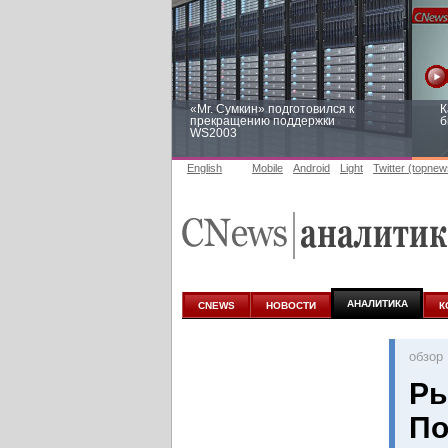
«Mr. Сумкин» подготовился к
К
прекращению поддержки
б
WS2003
English
Mobile
Android
Light
Twitter (topnew
Заоблачная оптимизация: как
Р
Faberlic изменил подход к
п
аналитике
АНАЛИТИКА
CNEWS
НОВОСТИ
К
oбзор
Ры
По