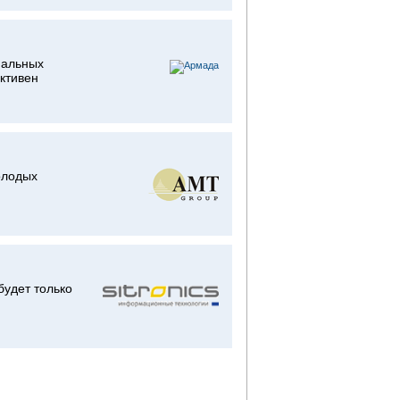
нальных
ктивен
олодых
будет только