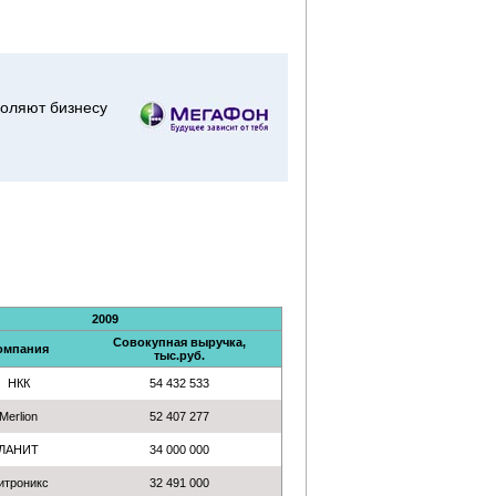
воляют бизнесу
2009
Совокупная выручка,
омпания
тыс.руб.
НКК
54 432 533
Merlion
52 407 277
ЛАНИТ
34 000 000
итроникс
32 491 000