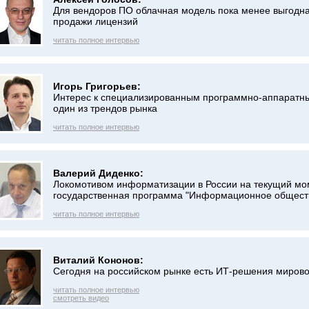
Для вендоров ПО облачная модель пока менее выгодна
продажи лицензий
читать полное интервью
Игорь Григорьев:
Интерес к специализированным программно-аппаратн
один из трендов рынка
читать полное интервью
Валерий Диденко:
Локомотивом информатизации в России на текущий мо
государственная программа "Информационное общест
читать полное интервью
Виталий Кононов:
Сегодня на российском рынке есть ИТ-решения мирово
читать полное интервью
смотреть видео