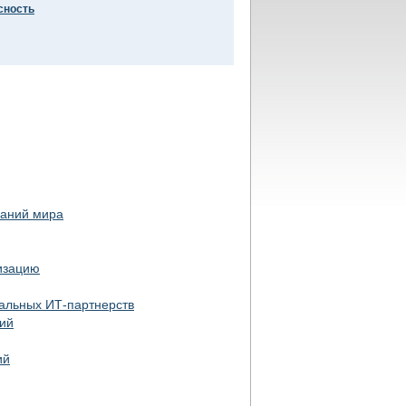
сность
паний мира
изацию
альных ИТ-партнерств
ний
ий