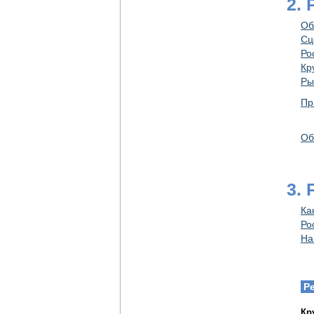
2.
Об
Сц
Ро
Кр
Ры
Пр
Об
3.
Ка
Ро
На
Р
Кр