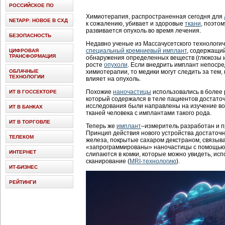
РОССИЙСКОЕ ПО
Химиотерапия, распространенная сегодня для
NETAPP: НОВОЕ В СХД
к сожалению, убивает и здоровые
ткани
, поэто
развивается опухоль во время лечения.
БЕЗОПАСНОСТЬ
Недавно ученые из Массачусетского технологиче
специальный кремниевый имплант
, содержащи
ЦИФРОВАЯ
ТРАНСФОРМАЦИЯ
обнаружения определенных веществ (глюкозы и
росте
опухоли
. Если внедрить имплант непосре
ОБЛАЧНЫЕ
химиотерапии, то медики могут следить за тем,
ТЕХНОЛОГИИ
влияет на опухоль.
Похожие
наночастицы
использовались в более 
ИТ В ГОССЕКТОРЕ
который содержался в теле пациентов достато
исследования были направлены на изучение во
ИТ В БАНКАХ
тканей человека с имплантами такого рода.
ИТ В ТОРГОВЛЕ
Теперь же
имплант
–измеритель разработан и п
Принцип действия нового устройства достаточн
ТЕЛЕКОМ
железа, покрытые сахаром декстраном, связыв
«запрограммированы» наночастицы с помощью 
ИНТЕРНЕТ
слипаются в комки, которые можно увидеть, ис
сканирование (
MRI-технологию
).
ИТ-БИЗНЕС
РЕЙТИНГИ