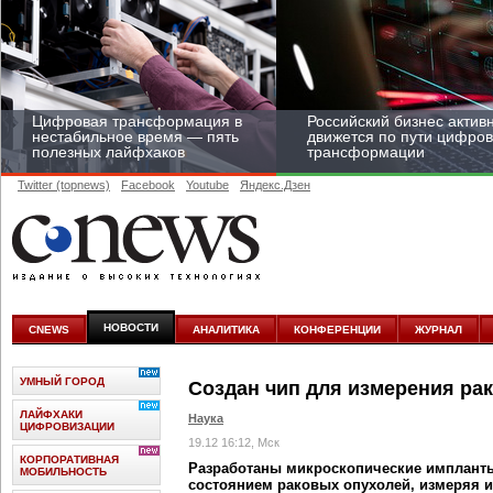
Цифровая трансформация в
Российский бизнес актив
нестабильное время — пять
движется по пути цифро
полезных лайфхаков
трансформации
Twitter (topnews)
Facebook
Youtube
Яндекс.Дзен
Средний бизнес начал
цифровизироваться со
скоростью крупных
НОВОСТИ
CNEWS
АНАЛИТИКА
КОНФЕРЕНЦИИ
ЖУРНАЛ
корпораций
УМНЫЙ ГОРОД
Создан чип для измерения ра
ЛАЙФХАКИ
Наука
ЦИФРОВИЗАЦИИ
19.12 16:12, Мск
КОРПОРАТИВНАЯ
Разработаны микроскопические импланты,
МОБИЛЬНОСТЬ
состоянием раковых опухолей, измеряя и