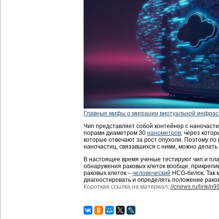
Главные мифы о миграции виртуальной инфрас
Чип представляет собой контейнер с наночаст
порами диаметром 30
нанометров
, через кото
которые отвечают за рост опухоли. Поэтому п
наночастиц, связавшихся с ними, можно делать
В настоящее время ученые тестируют чип и пл
обнаружения раковых клеток вообще, прикрепив
раковых клеток –
человеческий
HCG-белок. Так 
диагностировать и определять положение рако
Короткая ссылка на материал:
//cnews.ru/link/n