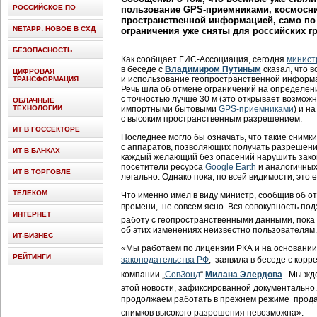
РОССИЙСКОЕ ПО
пользование GPS-приемниками, космосн
пространственной информацией, само по с
NETAPP: НОВОЕ В СХД
ограничения уже сняты для российских г
БЕЗОПАСНОСТЬ
Как сообщает
ГИС-Ассоциация
, сегодня
минист
в беседе с
Владимиром Путиным
сказал, что 
ЦИФРОВАЯ
и использование геопространственной информа
ТРАНСФОРМАЦИЯ
Речь шла об отмене ограничений на определен
с точностью лучше 30 м (это открывает возмож
ОБЛАЧНЫЕ
ТЕХНОЛОГИИ
импортными бытовыми
GPS-приемниками
) и н
с высоким пространственным разрешением.
ИТ В ГОССЕКТОРЕ
Последнее могло бы означать, что такие снимк
с аппаратов, позволяющих получать разрешение
ИТ В БАНКАХ
каждый желающий без опасений нарушить закон
посетители ресурса
Google Earth
и аналогичных
ИТ В ТОРГОВЛЕ
легально. Однако пока, по всей видимости, это
ТЕЛЕКОМ
Что именно имел в виду министр, сообщив об 
времени,  не совсем ясно. Вся совокупность п
ИНТЕРНЕТ
работу с геопространственными данными, пока
об этих изменениях неизвестно пользователям.
ИТ-БИЗНЕС
«Мы работаем по лицензии РКА и на основани
РЕЙТИНГИ
законодательства РФ
,  заявила в беседе с к
компании „
СовЗонд
“
Милана Элердова
.  Мы 
этой новости, зафиксированной документально. 
продолжаем работать в прежнем режиме  прод
снимков высокого разрешения невозможна».