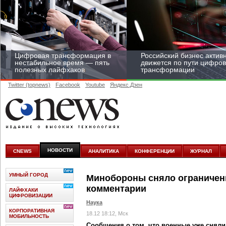
Цифровая трансформация в
Российский бизнес актив
нестабильное время — пять
движется по пути цифро
полезных лайфхаков
трансформации
Twitter (topnews)
Facebook
Youtube
Яндекс.Дзен
Средний бизнес начал
цифровизироваться со
скоростью крупных
НОВОСТИ
CNEWS
АНАЛИТИКА
КОНФЕРЕНЦИИ
ЖУРНАЛ
корпораций
УМНЫЙ ГОРОД
Минобороны сняло ограничен
комментарии
ЛАЙФХАКИ
ЦИФРОВИЗАЦИИ
Наука
КОРПОРАТИВНАЯ
18.12 18:12, Мск
МОБИЛЬНОСТЬ
Сообщения о том, что военные уже сняли