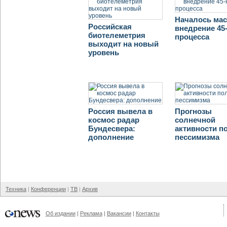
Началось ма
Российская
внедрение 45
биотелеметрия
процесса
выходит на новый
уровень
Россия вывела в
Прогнозы
космос радар
солнечной
Бундесвера:
активности п
дополнение
пессимизма
Техника
Конференции
ТВ
Архив
Об издании
Реклама
Вакансии
Контакты