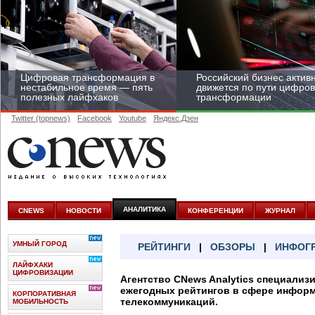
Цифровая трансформация в
Российский бизнес актив
нестабильное время — пять
движется по пути цифро
полезных лайфхаков
трансформации
Twitter (topnews)
Facebook
Youtube
Яндекс.Дзен
Средний бизнес начал
цифровизироваться со
скоростью крупных
АНАЛИТИКА
CNEWS
НОВОСТИ
КОНФЕРЕНЦИИ
ЖУРНАЛ
корпораций
УМНЫЙ ГОРОД
РЕЙТИНГИ
|
ОБЗОРЫ
|
ИНФОГ
ЛАЙФХАКИ
ЦИФРОВИЗАЦИИ
Агентство CNews Analytics специализ
ежегодных рейтингов в сфере инфор
КОРПОРАТИВНАЯ
телекоммуникаций.
МОБИЛЬНОСТЬ