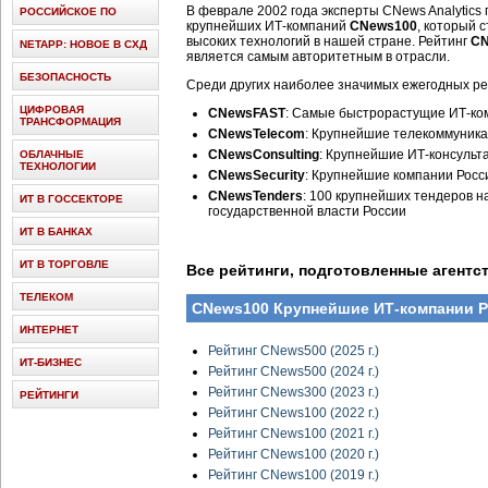
В феврале 2002 года эксперты CNews Analytics 
РОССИЙСКОЕ ПО
крупнейших ИТ-компаний
CNews100
, который 
высоких технологий в нашей стране. Рейтинг
C
NETAPP: НОВОЕ В СХД
является самым авторитетным в отрасли.
БЕЗОПАСНОСТЬ
Среди других наиболее значимых ежегодных рей
ЦИФРОВАЯ
CNewsFAST
: Самые быстрорастущие ИТ-ко
ТРАНСФОРМАЦИЯ
CNewsTelecom
: Крупнейшие телекоммуник
CNewsConsulting
: Крупнейшие ИТ-консульт
ОБЛАЧНЫЕ
ТЕХНОЛОГИИ
CNewsSecurity
: Крупнейшие компании Рос
CNewsTenders
: 100 крупнейших тендеров на
ИТ В ГОССЕКТОРЕ
государственной власти России
ИТ В БАНКАХ
ИТ В ТОРГОВЛЕ
Все рейтинги, подготовленные агентст
ТЕЛЕКОМ
CNews100 Крупнейшие ИТ-компании 
ИНТЕРНЕТ
Рейтинг CNews500 (2025 г.)
ИТ-БИЗНЕС
Рейтинг CNews500 (2024 г.)
Рейтинг CNews300 (2023 г.)
РЕЙТИНГИ
Рейтинг CNews100 (2022 г.)
Рейтинг CNews100 (2021 г.)
Рейтинг CNews100 (2020 г.)
Рейтинг CNews100 (2019 г.)